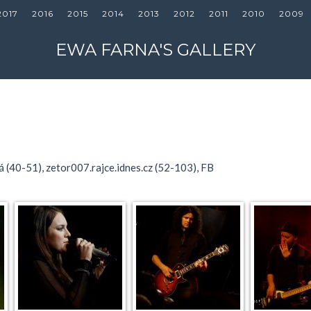
2017
2016
2015
2014
2013
2012
2011
2010
2009
EWA FARNA'S GALLERY
 (40-51), zetor007.rajce.idnes.cz (52-103), FB