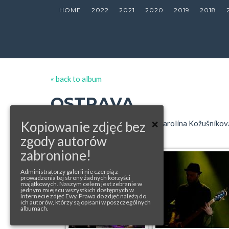
HOME
2022
2021
2020
2019
2018
« back to album
OSTRAVA
photos from: Dark Wolf (1-39), Karolína Kožušníková
Kopiowanie zdjęć bez
zgody autorów
zabronione!
Administratorzy galerii nie czerpią z
prowadzenia tej strony żadnych korzyści
majątkowych. Naszym celem jest zebranie w
jednym miejscu wszystkich dostępnych w
Internecie zdjęć Ewy. Prawa do zdjęć należą do
ich autorów, którzy są opisani w poszczególnych
albumach.