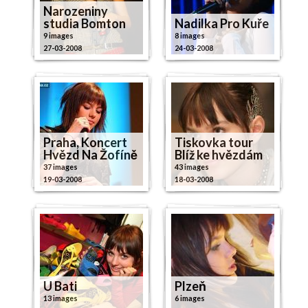
Narozeniny
studia Bomton
Nadilka Pro Kuře
9 images
8 images
27-03-2008
24-03-2008
Praha, Koncert
Tiskovka tour
Hvězd Na Žofíně
Blíž ke hvězdám
37 images
43 images
19-03-2008
18-03-2008
U Bati
Plzeň
13 images
6 images