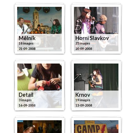
Mělník
Horni Slavkov
18 images
25 images
21-09-2008
20-09-2008
Detail
Krnov
3 images
19 images
16-09-2008
13-09-2008