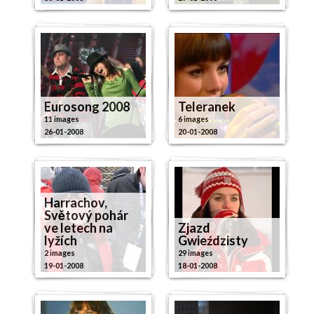
Eurosong 2008
Teleranek
11 images
6 images
26-01-2008
20-01-2008
Harrachov,
Světový pohár
ve letech na
Zjazd
lyžích
Gwieździsty
2 images
29 images
19-01-2008
18-01-2008