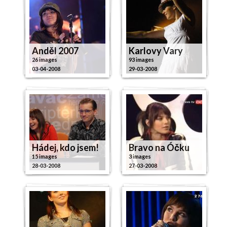
Anděl 2007
Karlovy Vary
26 images
93 images
03-04-2008
29-03-2008
Hádej, kdo jsem!
Bravo na Óčku
15 images
3 images
28-03-2008
27-03-2008