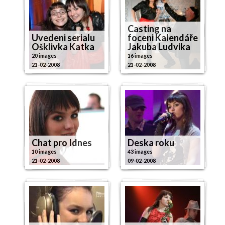
Casting na
Uvedeni serialu
foceni Kalendáře
Ošklivka Katka
Jakuba Ludvika
20 images
16 images
21-02-2008
21-02-2008
Chat pro Idnes
Deska roku
10 images
43 images
21-02-2008
09-02-2008