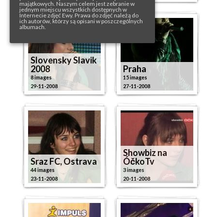
majątkowych. Naszym celem jest zebranie w
jednym miejscu wszystkich dostępnych w
Internecie zdjęć Ewy. Prawa do zdjęć należą do
ich autorów, którzy są opisani w poszczególnych
albumach.
Slovensky Slavik
2008
Praha
8 images
15 images
29-11-2008
27-11-2008
Showbiz na
Sraz FC, Ostrava
ÓčkoTv
44 images
3 images
23-11-2008
20-11-2008