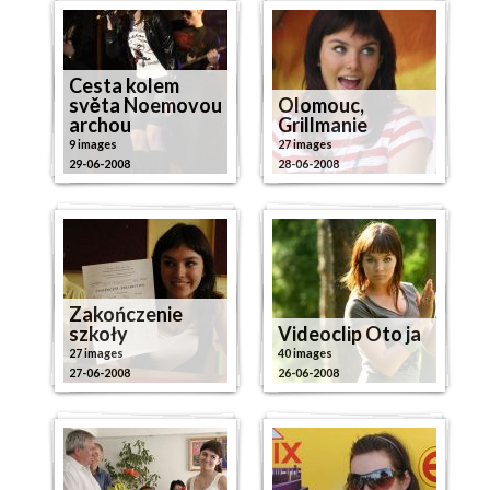
Cesta kolem
světa Noemovou
Olomouc,
archou
Grillmanie
9 images
27 images
29-06-2008
28-06-2008
Zakończenie
szkoły
Videoclip Oto ja
27 images
40 images
27-06-2008
26-06-2008