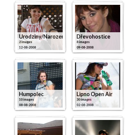
Urodziny/Narozeniny
Dřevohostice
2 images
8 images
12-08-2008
09-08-2008
Humpolec
Lipno Open Air
10 images
30 images
08-08-2008
02-08-2008