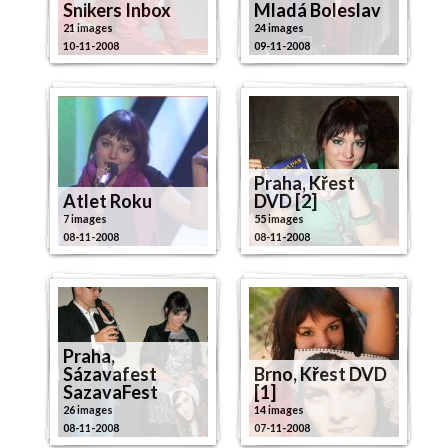
Snikers Inbox
Mladá Boleslav
21 images
24 images
10-11-2008
09-11-2008
Praha, Křest
Atlet Roku
DVD [2]
7 images
55 images
08-11-2008
08-11-2008
Praha,
Sázavafest
Brno, Křest DVD
SazavaFest
[1]
26 images
14 images
08-11-2008
07-11-2008