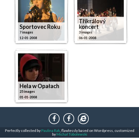
Tříkrálový
Sportovec Roku
koncert
7 images
3 images
12-01-2008
06-01-2008
Hela w Opałach
25 images
01-01-2008
Perfectly collected by
Paulina Rak
, flawlessly based on Wordpress, customized
by
Michał Tobolewski