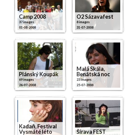
Camp 2008
O2 Sázavafest
37 images
8 images
01-08-2008
31-07-2008
Malá Skála,
Plánský Koupák
Benátská noc
69 images
23 images
26-07-2008
25-07-2008
Kadaň, Festival
Vysmáté léto
Šírava FEST