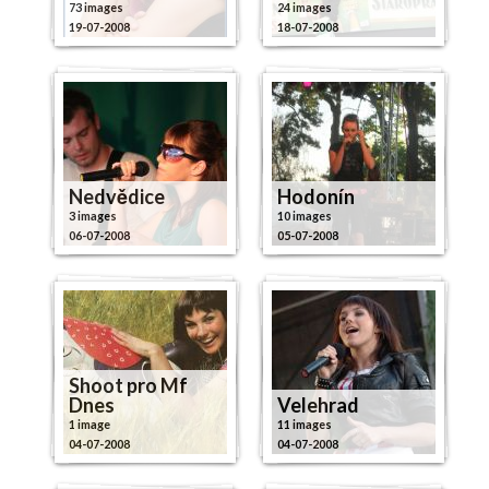
73 images
24 images
19-07-2008
18-07-2008
Nedvědice
Hodonín
3 images
10 images
06-07-2008
05-07-2008
Shoot pro Mf
Dnes
Velehrad
1 image
11 images
04-07-2008
04-07-2008