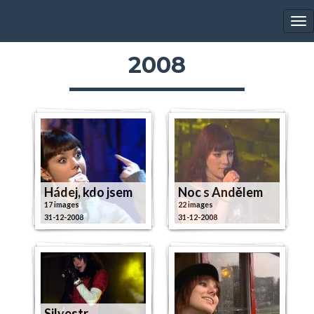
EWA FARNA'S GALLERY
Tog
nav
2008
Hádej, kdo jsem
Noc s Andělem
17 images
22 images
31-12-2008
31-12-2008
Silvestr,