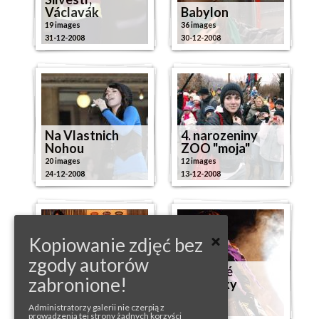
Václavák
Babylon
19 images
36 images
31-12-2008
30-12-2008
Na Vlastnich
4. narozeniny
Nohou
ZOO "moja"
20 images
12 images
24-12-2008
13-12-2008
Kopiowanie zdjęć bez
zgody autorów
Valašské
zabronione!
Český slavík
Klobouky
39 images
27 images
Administratorzy galerii nie czerpią z
13-12-2008
30-11-2008
prowadzenia tej strony żadnych korzyści