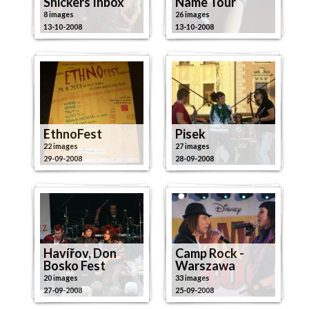
Snickers Inbox
Name Tour
8 images
26 images
13-10-2008
13-10-2008
EthnoFest
Pisek
22 images
27 images
29-09-2008
28-09-2008
Havířov, Don
Camp Rock -
Bosko Fest
Warszawa
20 images
33 images
27-09-2008
25-09-2008