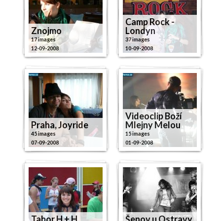
Camp Rock -
Znojmo
Londyn
17 images
37 images
12-09-2008
10-09-2008
Videoclip Boží
Praha, Joyride
Mlejny Melou
45 images
15 images
07-09-2008
01-09-2008
Tabor H + H
Šenov u Ostravy