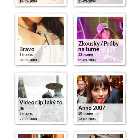
18-03-2008
15-03-2008
Zkoušky / Próby
Bravo
na turne
3 images
23 images
08-03-2008
01-03-2008
Videoclip Jaký to
je
Anno 2007
8 images
10 images
27-02-2008
23-02-2008