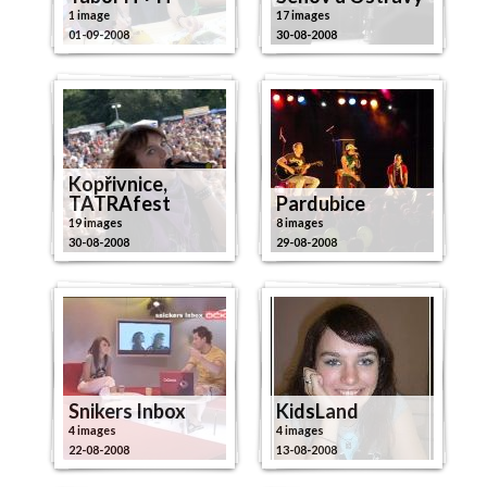
1 image
17 images
01-09-2008
30-08-2008
Kopřivnice,
TATRAfest
Pardubice
19 images
8 images
30-08-2008
29-08-2008
Snikers Inbox
KidsLand
4 images
4 images
22-08-2008
13-08-2008