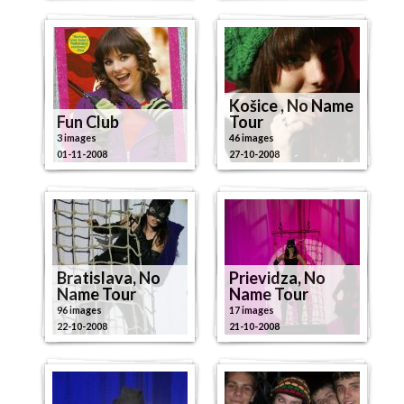
Košice , No Name
Fun Club
Tour
3 images
46 images
01-11-2008
27-10-2008
Bratislava, No
Prievidza, No
Name Tour
Name Tour
96 images
17 images
22-10-2008
21-10-2008