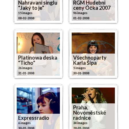
Nahravani singlu
RGM Hudebni
"Jaký to je"
ceny Óčka 2007
15 images
96 images
08-02-2008
01-02-2008
Platinowa deska
Všechnoparty
"Ticho"
Karla Šípa
26 images
5 images
31-01-2008
30-01-2008
Praha,
Novoměstské
Expressradio
radnice
6 images
34 images
30-01-2008
29-01-2008