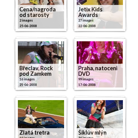
Cena/nagroda
Jetix Kids
od starosty
Awards
2 images
27 images
25-06-2008
22-06-2008
Břeclav, Rock
Praha, natoceni
pod Zamkem
DVD
16 images
99 images
21-06-2008
17-06-2008
Zlatá tretra
Šiklův mlýn
10 images
36 images