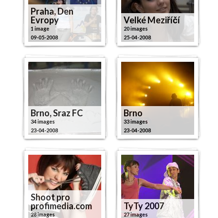
Praha, Den
Evropy
Velké Meziříčí
1 image
20 images
09-05-2008
25-04-2008
Brno, Sraz FC
Brno
34 images
33 images
23-04-2008
23-04-2008
Shoot pro
profimedia.com
TyTy 2007
28 images
27 images