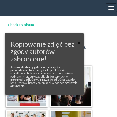
EWA FARNA'S GALLERY
Tog
nav
« back to album
ELEKCE
Kopiowanie zdjęć bez
photos from: rohlas.cz (1-3), mediaguru.cz(4),
zgody autorów
fb/elekcefestival (5-15), FB (16-20)
zabronione!
Administratorzy galerii nie czerpią z
prowadzenia tej strony żadnych korzyści
majątkowych. Naszym celem jest zebranie w
jednym miejscu wszystkich dostępnych w
Internecie zdjęć Ewy. Prawa do zdjęć należą do
ich autorów, którzy są opisani w poszczególnych
albumach.