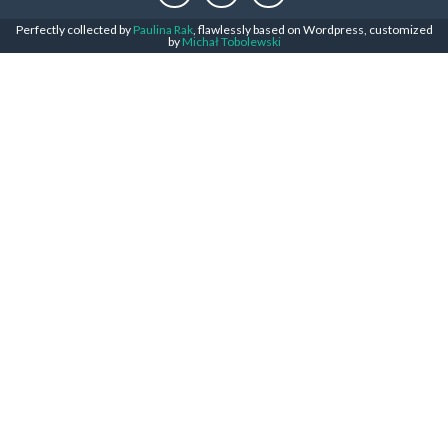
Perfectly collected by
Paulina Rak
, flawlessly based on Wordpress, customized
by
Michał Tobolewski