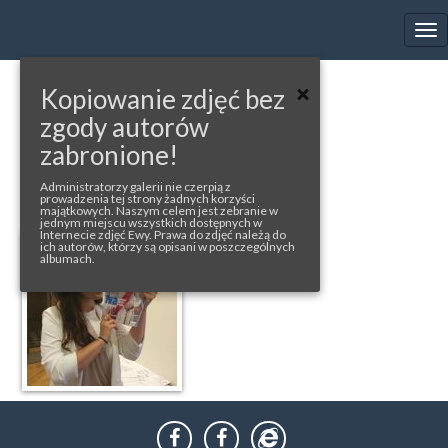
EWA FARNA'S GALLERY
Tog
nav
Kopiowanie zdjęć bez
« back to album
zgody autorów
XANTYPA
zabronione!
photo from facebook/casopisxantypa
Administratorzy galerii nie czerpią z
prowadzenia tej strony żadnych korzyści
majątkowych. Naszym celem jest zebranie w
jednym miejscu wszystkich dostępnych w
Internecie zdjęć Ewy. Prawa do zdjęć należą do
ich autorów, którzy są opisani w poszczególnych
albumach.