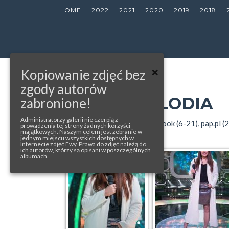
HOME
2022
2021
2020
2019
2018
Kopiowanie zdjęć bez
« back to album
zgody autorów
JAKA TO MELODIA
zabronione!
Administratorzy galerii nie czerpią z
photos from: party.pl (1-5), facebook (6-21), pap.pl (
prowadzenia tej strony żadnych korzyści
majątkowych. Naszym celem jest zebranie w
jednym miejscu wszystkich dostępnych w
Internecie zdjęć Ewy. Prawa do zdjęć należą do
ich autorów, którzy są opisani w poszczególnych
albumach.