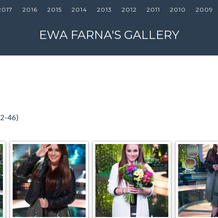
2017
2016
2015
2014
2013
2012
2011
2010
2009
EWA FARNA'S GALLERY
22-46)