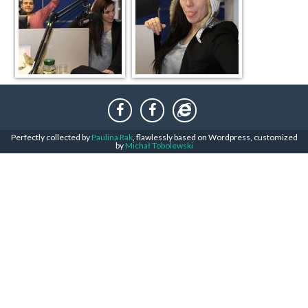
Perfectly collected by
Paulina Rak
, flawlessly based on Wordpress, customized
by
Michał Tobolewski