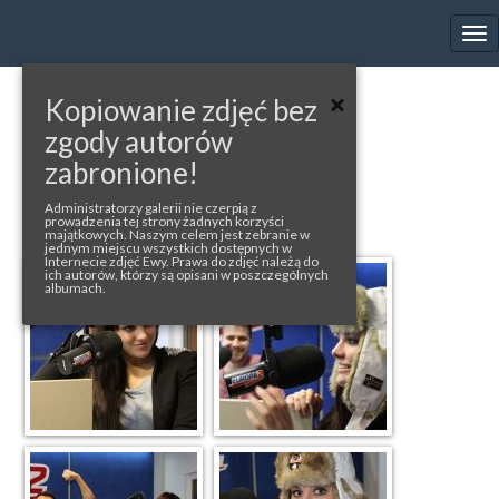
EWA FARNA'S GALLERY
Tog
nav
Kopiowanie zdjęć bez
« back to album
zgody autorów
EVROPA 2
zabronione!
photos from pluska.sk
Administratorzy galerii nie czerpią z
prowadzenia tej strony żadnych korzyści
majątkowych. Naszym celem jest zebranie w
jednym miejscu wszystkich dostępnych w
Internecie zdjęć Ewy. Prawa do zdjęć należą do
ich autorów, którzy są opisani w poszczególnych
albumach.