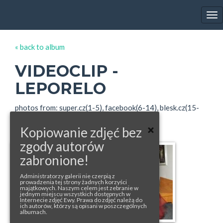
EWA FARNA'S GALLERY
Tog
nav
« back to album
VIDEOCLIP -
LEPORELO
photos from: super.cz(1-5), facebook(6-14), blesk.cz(15-
19), facebook (20-22), screens
Kopiowanie zdjęć bez
zgody autorów
zabronione!
Administratorzy galerii nie czerpią z
prowadzenia tej strony żadnych korzyści
majątkowych. Naszym celem jest zebranie w
jednym miejscu wszystkich dostępnych w
Internecie zdjęć Ewy. Prawa do zdjęć należą do
ich autorów, którzy są opisani w poszczególnych
albumach.