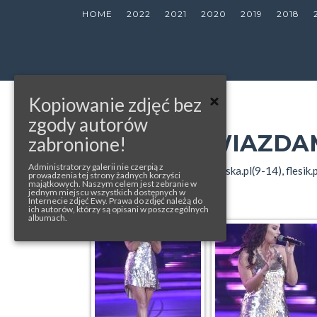
HOME
2022
2021
2020
2019
2018
Kopiowanie zdjęć bez
« back to album
zgody autorów
TANIEC Z GWIAZDA
zabronione!
Administratorzy galerii nie czerpią z
photos from: afterparty.pl(1-8), eska.pl(9-14), flesik
prowadzenia tej strony żadnych korzyści
Nowak(45-46), FB
majątkowych. Naszym celem jest zebranie w
jednym miejscu wszystkich dostępnych w
Internecie zdjęć Ewy. Prawa do zdjęć należą do
ich autorów, którzy są opisani w poszczególnych
albumach.