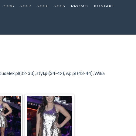
2008
2007
2006
2005
PROMO
KONTAKT
 pudelek.pl(32-33), styl.pl(34-42), wp.pl (43-44), Wika