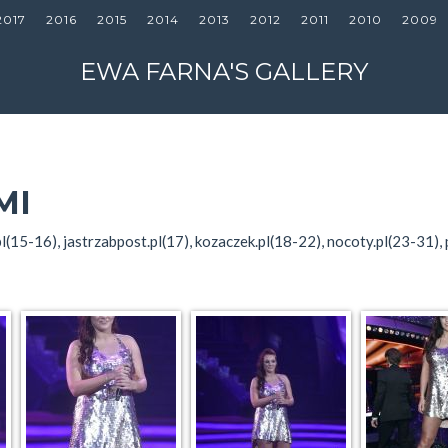
2017
2016
2015
2014
2013
2012
2011
2010
2009
EWA FARNA'S GALLERY
MI
.pl(15-16), jastrzabpost.pl(17), kozaczek.pl(18-22), nocoty.pl(23-31),