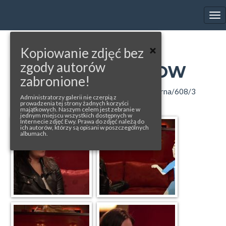
EWA FARNA'S GALLERY
Tog
nav
« back to album
Kopiowanie zdjęć bez
zgody autorów
ROMAN TALKSHOW
zabronione!
www.lokaltv.sk/roman-talkshow-02-ewa-farna/608/3
Administratorzy galerii nie czerpią z
prowadzenia tej strony żadnych korzyści
majątkowych. Naszym celem jest zebranie w
jednym miejscu wszystkich dostępnych w
Internecie zdjęć Ewy. Prawa do zdjęć należą do
ich autorów, którzy są opisani w poszczególnych
albumach.