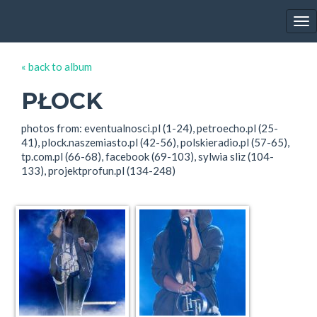
EWA FARNA'S GALLERY
Tog
nav
« back to album
PŁOCK
photos from: eventualnosci.pl (1-24), petroecho.pl (25-
41), plock.naszemiasto.pl (42-56), polskieradio.pl (57-65),
tp.com.pl (66-68), facebook (69-103), sylwia sliz (104-
133), projektprofun.pl (134-248)