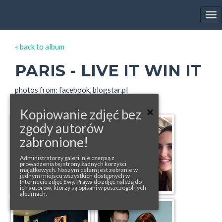
EWA FARNA'S GALLERY
Tog
nav
« back to album
PARIS - LIVE IT WIN IT
photos from: facebook, blogstar.pl
Kopiowanie zdjęć bez
zgody autorów
zabronione!
Administratorzy galerii nie czerpią z
prowadzenia tej strony żadnych korzyści
majątkowych. Naszym celem jest zebranie w
jednym miejscu wszystkich dostępnych w
Internecie zdjęć Ewy. Prawa do zdjęć należą do
ich autorów, którzy są opisani w poszczególnych
albumach.