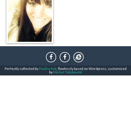
Perfectly collected by
Paulina Rak
, flawlessly based on Wordpress, customized
by
Michał Tobolewski