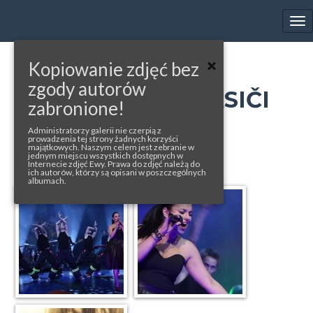
EWA FARNA'S GALLERY
Tog
nav
Kopiowanie zdjęć bez
« back to album
zgody autorów
DOBROVOLNÍ HASIČI
zabronione!
ROKU
Administratorzy galerii nie czerpią z
prowadzenia tej strony żadnych korzyści
majątkowych. Naszym celem jest zebranie w
photos from: adhr.cz (1-2), facebook
jednym miejscu wszystkich dostępnych w
Internecie zdjęć Ewy. Prawa do zdjęć należą do
ich autorów, którzy są opisani w poszczególnych
albumach.