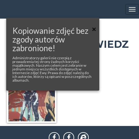
EWA FARNA'S GALLERY
Tog
nav
Kopiowanie zdjęć bez
« back to album
zgody autorów
COCA-COLA, POWIEDZ
zabronione!
TO PIOSENKĄ
Administratorzy galerii nie czerpią z
prowadzenia tej strony żadnych korzyści
majątkowych. Naszym celem jest zebranie w
jednym miejscu wszystkich dostępnych w
Internecie zdjęć Ewy. Prawa do zdjęć należą do
ich autorów, którzy są opisani w poszczególnych
albumach.