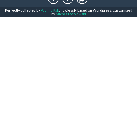
Perfectly collected by
Paulina Rak
, flawlessly based on Wordpress, customized
by
Michał Tobolewski