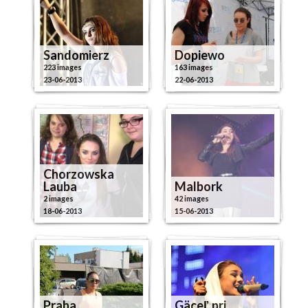
Sandomierz
Dopiewo
223 images
163 images
23-06-2013
22-06-2013
Chorzowska
Lauba
Malbork
2 images
42 images
18-06-2013
15-06-2013
Praha,
Gäceľ, pri