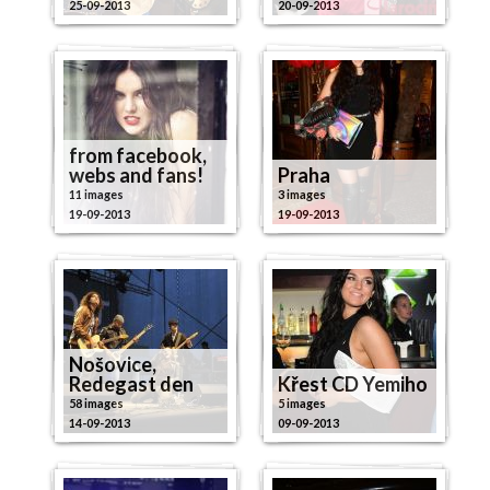
25-09-2013
20-09-2013
from facebook,
webs and fans!
Praha
11 images
3 images
19-09-2013
19-09-2013
Nošovice,
Redegast den
Křest CD Yemiho
58 images
5 images
14-09-2013
09-09-2013