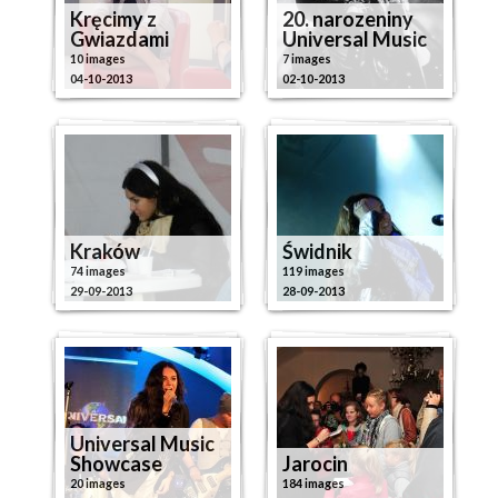
Kręcimy z
20. narozeniny
Gwiazdami
Universal Music
10 images
7 images
04-10-2013
02-10-2013
Kraków
Świdnik
74 images
119 images
29-09-2013
28-09-2013
Universal Music
Showcase
Jarocin
20 images
184 images