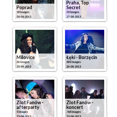
Praha, Top
Poprad
Secret
18 images
33 images
30-08-2013
27-08-2013
Milovice
Łęki - Borzęcin
36 images
383 images
25-08-2013
24-08-2013
Zlot Fanów -
Zlot Fanów -
afterparty
koncert
5 images
768 images
23-08-2013
23-08-2013