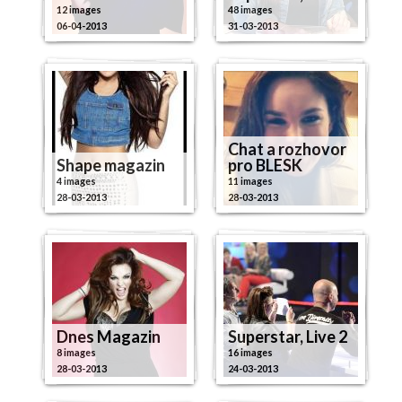
12 images
48 images
06-04-2013
31-03-2013
Chat a rozhovor
Shape magazin
pro BLESK
4 images
11 images
28-03-2013
28-03-2013
Dnes Magazin
Superstar, Live 2
8 images
16 images
28-03-2013
24-03-2013