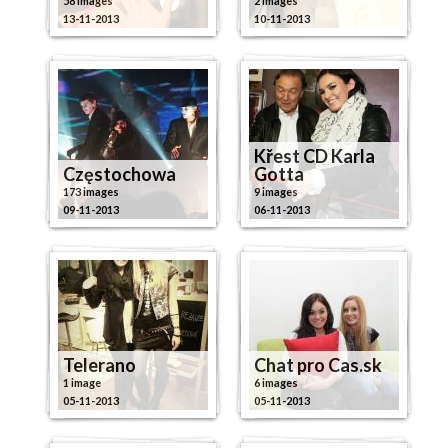
58 images
2 images
13-11-2013
10-11-2013
Křest CD Karla
Częstochowa
Gotta
173 images
9 images
09-11-2013
06-11-2013
Telerano
Chat pro Cas.sk
1 image
6 images
05-11-2013
05-11-2013