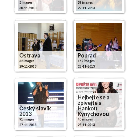
5 images
39 images
30-11-2013
29-11-2013
Ostrava
Poprad
62 images
152 images
29-11-2013
28-11-2013
Hejbejte se a
zpivejte s
Český slavík
Hankou
2013
Kynychovou
91 images
45 images
27-11-2013
25-11-2013