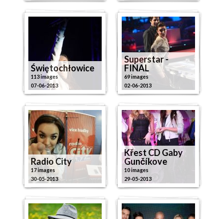
Superstar -
Świętochłowice
FINAL
113 images
69 images
07-06-2013
02-06-2013
Křest CD Gaby
Radio City
Gunčíkove
17 images
10 images
30-05-2013
29-05-2013