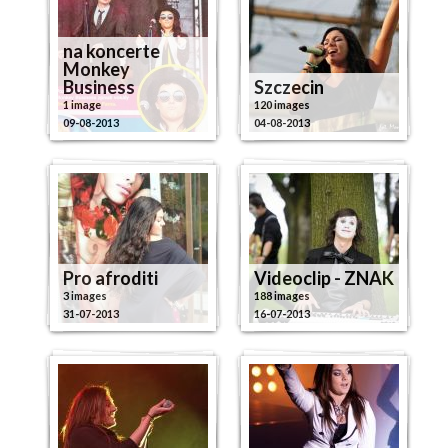
na koncerte
Monkey
Business
Szczecin
1 image
120 images
09-08-2013
04-08-2013
Pro afroditi
Videoclip - ZNAK
3 images
188 images
31-07-2013
16-07-2013