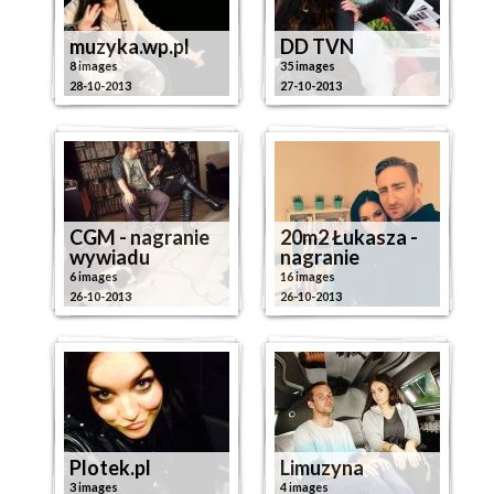
muzyka.wp.pl
DD TVN
8 images
35 images
28-10-2013
27-10-2013
CGM - nagranie
20m2 Łukasza -
wywiadu
nagranie
6 images
16 images
26-10-2013
26-10-2013
Plotek.pl
Limuzyna
3 images
4 images