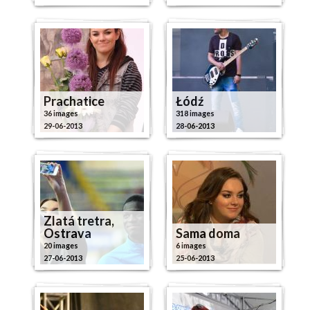
Prachatice
Łódź
36 images
318 images
29-06-2013
28-06-2013
Zlatá tretra,
Ostrava
Sama doma
20 images
6 images
27-06-2013
25-06-2013