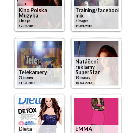
Kino Polska
Training/facebook
Muzyka
mix
1 image
8 images
12-03-2013
11-03-2013
Natáčení
reklamy
Telekamery
SuperStar
78 images
10 images
11-03-2013
10-03-2013
Dieta
EMMA