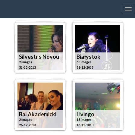
EWA FARNA'S GALLERY
Tog
nav
Silvestr s Novou
Białystok
2 images
53 images
31-12-2013
31-12-2013
Bal Akademicki
Livingo
2 images
13 images
26-12-2013
16-12-2013