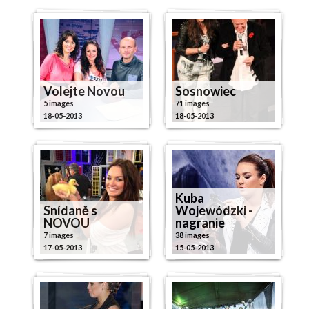
Volejte Novou
Sosnowiec
5 images
71 images
18-05-2013
18-05-2013
Kuba
Snídaně s
Wojewódzki -
NOVOU
nagranie
7 images
38 images
17-05-2013
15-05-2013