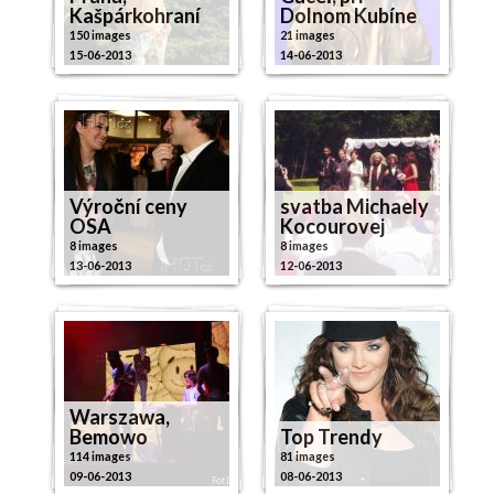
Kašpárkohraní
Dolnom Kubíne
150 images
21 images
15-06-2013
14-06-2013
Výroční ceny
svatba Michaely
OSA
Kocourovej
8 images
8 images
13-06-2013
12-06-2013
Warszawa,
Bemowo
Top Trendy
114 images
81 images
09-06-2013
08-06-2013