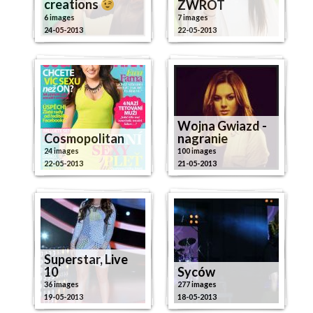
creations
ZWROT
6 images
7 images
24-05-2013
22-05-2013
Wojna Gwiazd -
Cosmopolitan
nagranie
24 images
100 images
22-05-2013
21-05-2013
Superstar, Live
10
Syców
36 images
277 images
19-05-2013
18-05-2013