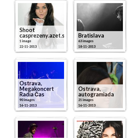
Shoot
casprezeny.azet.sk
Bratislava
1 image
63 images
22-11-2013
18-11-2013
Ostrava,
Megakoncert
Ostrava,
Radia Čas
autogramiada
90 images
21 images
16-11-2013
16-11-2013