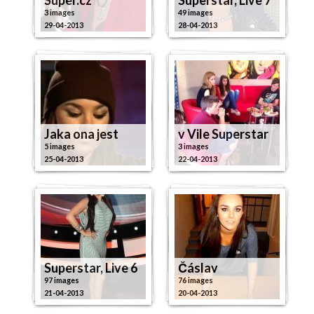
3 images
49 images
29-04-2013
28-04-2013
Jaka ona jest
v Vile Superstar
5 images
3 images
25-04-2013
22-04-2013
Superstar, Live 6
Čáslav
97 images
76 images
21-04-2013
20-04-2013