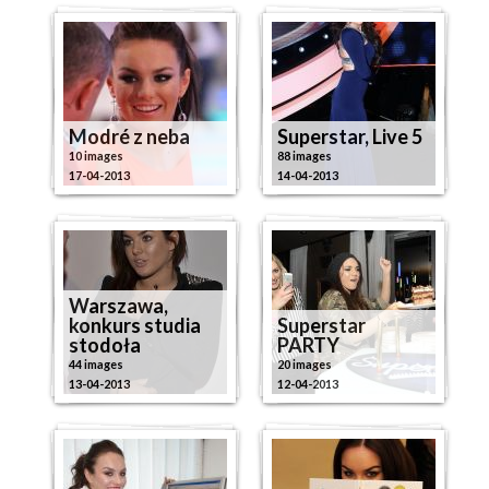
Modré z neba
Superstar, Live 5
10 images
88 images
17-04-2013
14-04-2013
Warszawa,
konkurs studia
Superstar
stodoła
PARTY
44 images
20 images
13-04-2013
12-04-2013