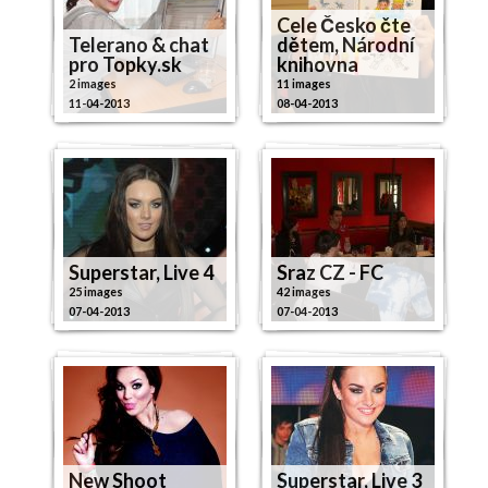
Cele Česko čte
Telerano & chat
dětem, Národní
pro Topky.sk
knihovna
2 images
11 images
11-04-2013
08-04-2013
Superstar, Live 4
Sraz CZ - FC
25 images
42 images
07-04-2013
07-04-2013
New Shoot
Superstar, Live 3