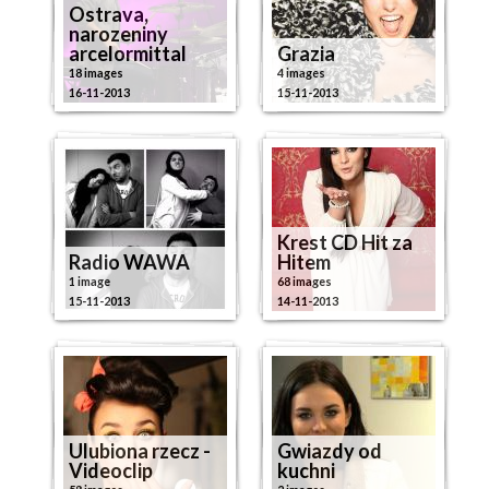
Ostrava,
narozeniny
arcelormittal
Grazia
18 images
4 images
16-11-2013
15-11-2013
Krest CD Hit za
Radio WAWA
Hitem
1 image
68 images
15-11-2013
14-11-2013
Ulubiona rzecz -
Gwiazdy od
Videoclip
kuchni