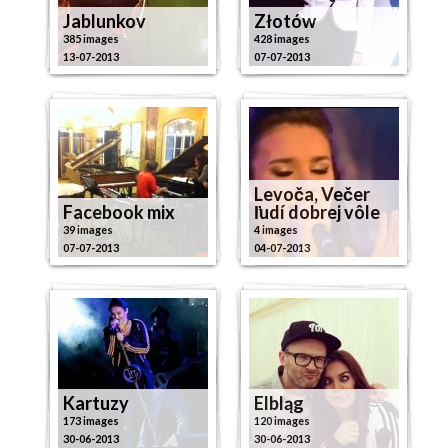
Jablunkov
Złotów
385 images
428 images
13-07-2013
07-07-2013
Levoča, Večer
Facebook mix
ľudí dobrej vôle
39 images
4 images
07-07-2013
04-07-2013
Kartuzy
Elbląg
173 images
120 images
30-06-2013
30-06-2013