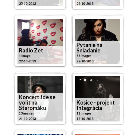
25-10-2013
24-10-2013
Pytanie na
Radio Zet
Śniadanie
1 image
86 images
22-10-2013
22-10-2013
Koncert Jde se
volit na
Košice - projekt
Staromáku
Integrácia
13 images
11 images
21-10-2013
15-10-2013