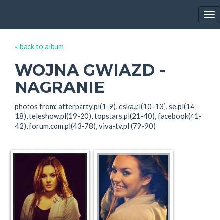
EWA FARNA'S GALLERY
Tog
nav
« back to album
WOJNA GWIAZD -
NAGRANIE
photos from: afterparty.pl(1-9), eska.pl(10-13), se.pl(14-
18), teleshow.pl(19-20), topstars.pl(21-40), facebook(41-
42), forum.com.pl(43-78), viva-tv.pl (79-90)