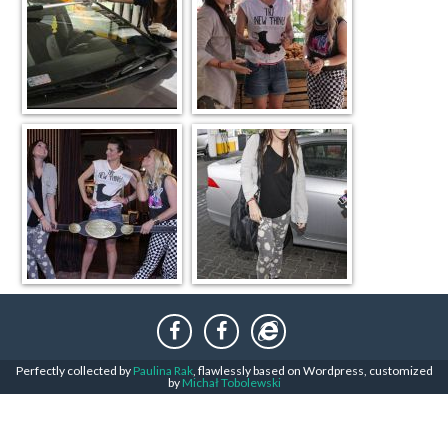
Perfectly collected by
Paulina Rak
, flawlessly based on Wordpress, customized
by
Michał Tobolewski