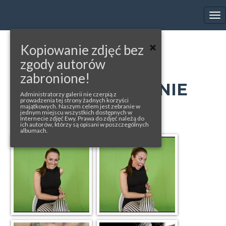
EWA FARNA'S GALLERY
Tog
nav
Kopiowanie zdjęć bez
« back to album
zgody autorów
VIVA KOLEJNO
zabronione!
ODLICZ - NAGRANIE
Administratorzy galerii nie czerpią z
prowadzenia tej strony żadnych korzyści
majątkowych. Naszym celem jest zebranie w
photos from: Viva & Ewa facebooks
jednym miejscu wszystkich dostępnych w
Internecie zdjęć Ewy. Prawa do zdjęć należą do
ich autorów, którzy są opisani w poszczególnych
albumach.