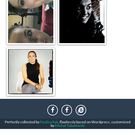
Perfectly collected by
Paulina Rak
, flawlessly based on Wordpress, customized
by
Michał Tobolewski