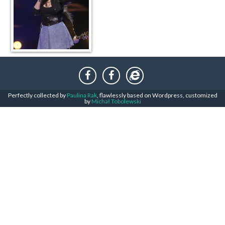
Perfectly collected by
Paulina Rak
, flawlessly based on Wordpress, customized
by
Michał Tobolewski