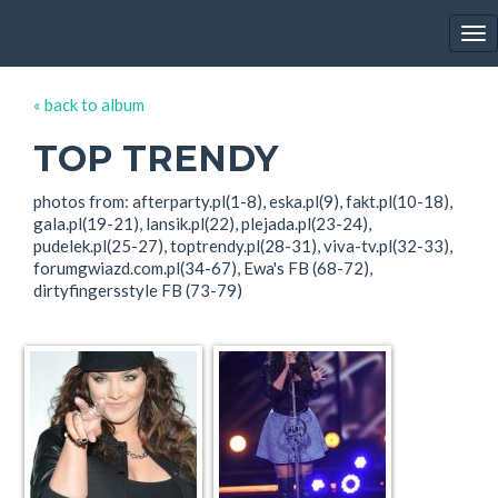
EWA FARNA'S GALLERY
Tog
nav
« back to album
TOP TRENDY
photos from: afterparty.pl(1-8), eska.pl(9), fakt.pl(10-18),
gala.pl(19-21), lansik.pl(22), plejada.pl(23-24),
pudelek.pl(25-27), toptrendy.pl(28-31), viva-tv.pl(32-33),
forumgwiazd.com.pl(34-67), Ewa's FB (68-72),
dirtyfingersstyle FB (73-79)