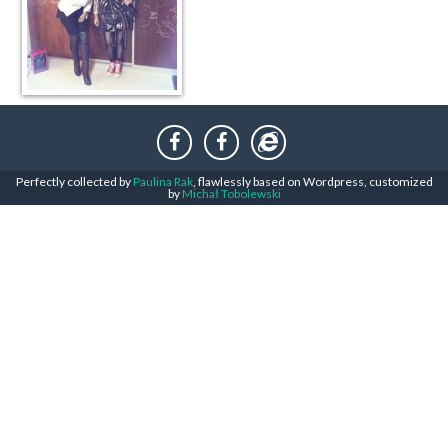
Perfectly collected by
Paulina Rak
, flawlessly based on Wordpress, customized
by
Michał Tobolewski