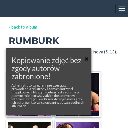
EWA FARNA'S GALLERY
Tog
nav
« back to album
RUMBURK
photos from: decinsky.denik.pl (1-4), Eva Malinova (5-13),
vybezek.eu (14-27)
Kopiowanie zdjęć bez
zgody autorów
zabronione!
Administratorzy galerii nie czerpią z
prowadzenia tej strony żadnych korzyści
majątkowych. Naszym celem jest zebranie w
jednym miejscu wszystkich dostępnych w
Internecie zdjęć Ewy. Prawa do zdjęć należą do
ich autorów, którzy są opisani w poszczególnych
albumach.