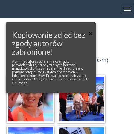
EWA FARNA'S GALLERY
Tog
nav
« back to album
Kopiowanie zdjęć bez
MODRÉ Z NEBA
zgody autorów
zabronione!
photos from: modrezneba.markiza.sk (1-8),
tlacovespravy.wordpress.com (9), topky.sk (10-11)
Administratorzy galerii nie czerpią z
prowadzenia tej strony żadnych korzyści
majątkowych. Naszym celem jest zebranie w
jednym miejscu wszystkich dostępnych w
Internecie zdjęć Ewy. Prawa do zdjęć należą do
ich autorów, którzy są opisani w poszczególnych
albumach.