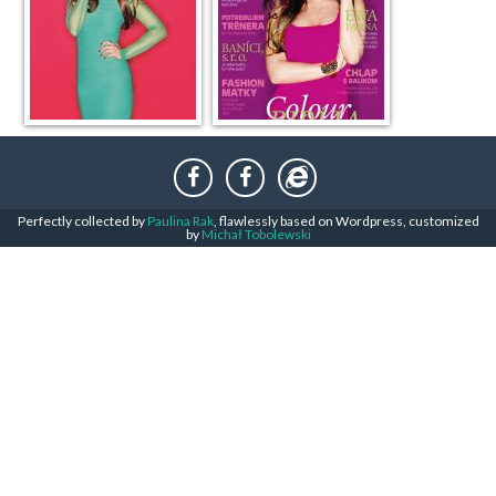
Perfectly collected by
Paulina Rak
, flawlessly based on Wordpress, customized
by
Michał Tobolewski