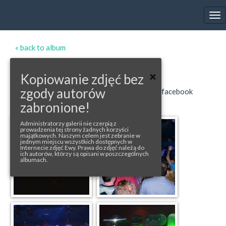
EWA FARNA'S GALLERY
Tog
nav
« back to album
LIVINGO
Kopiowanie zdjęć bez
zgody autorów
photos from: Il Cielo Musiclub (1-17), Ewa's facebook
zabronione!
Administratorzy galerii nie czerpią z
prowadzenia tej strony żadnych korzyści
majątkowych. Naszym celem jest zebranie w
jednym miejscu wszystkich dostępnych w
Internecie zdjęć Ewy. Prawa do zdjęć należą do
ich autorów, którzy są opisani w poszczególnych
albumach.