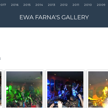
2017
2016
2015
2014
2013
2012
2011
2010
2009
EWA FARNA'S GALLERY
k