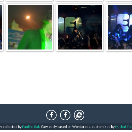
ly collected by
Paulina Rak
, flawlessly based on Wordpress, customized by
Michał To