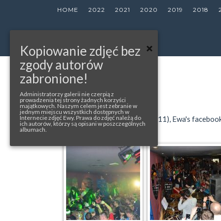
HOME
2022
2021
2020
2019
2018
Kopiowanie zdjęć bez
zgody autorów
zabronione!
« back to album
LIVINGO
Administratorzy galerii nie czerpią z
prowadzenia tej strony żadnych korzyści
majątkowych. Naszym celem jest zebranie w
jednym miejscu wszystkich dostępnych w
Internecie zdjęć Ewy. Prawa do zdjęć należą do
photos from: Il Cielo Musiclub (1-11), Ewa's faceboo
ich autorów, którzy są opisani w poszczególnych
albumach.