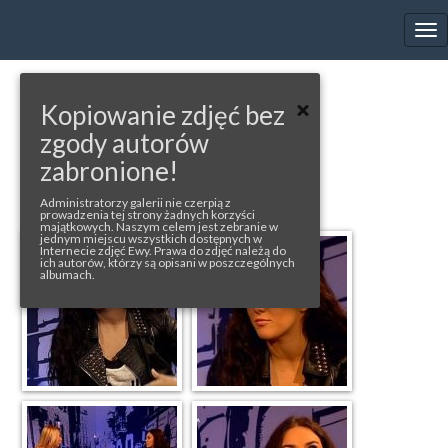
EWA FARNA'S GALLERY
Tog
nav
« back to album
Kopiowanie zdjęć bez
DRZÁ DIANA
zgody autorów
zabronione!
All rights reserved by ocko.tv
Administratorzy galerii nie czerpią z
prowadzenia tej strony żadnych korzyści
majątkowych. Naszym celem jest zebranie w
jednym miejscu wszystkich dostępnych w
Internecie zdjęć Ewy. Prawa do zdjęć należą do
ich autorów, którzy są opisani w poszczególnych
albumach.