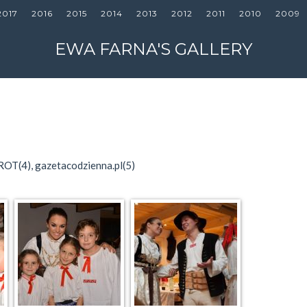
2017
2016
2015
2014
2013
2012
2011
2010
2009
EWA FARNA'S GALLERY
ROT(4), gazetacodzienna.pl(5)