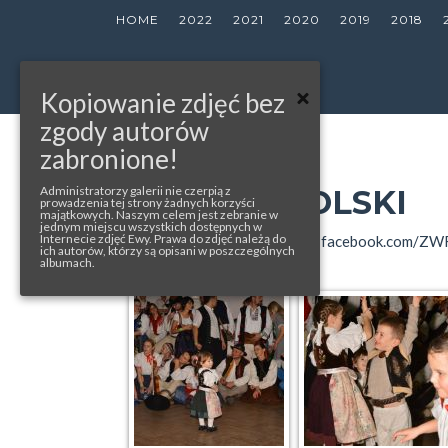
HOME
2022
2021
2020
2019
2018
Kopiowanie zdjęć bez
zgody autorów
zabronione!
« back to album
35. BAL GOROLSKI
Administratorzy galerii nie czerpią z
prowadzenia tej strony żadnych korzyści
majątkowych. Naszym celem jest zebranie w
jednym miejscu wszystkich dostępnych w
Internecie zdjęć Ewy. Prawa do zdjęć należą do
photos from: balgorolski.eu(1-3), facebook.com/ZW
ich autorów, którzy są opisani w poszczególnych
albumach.