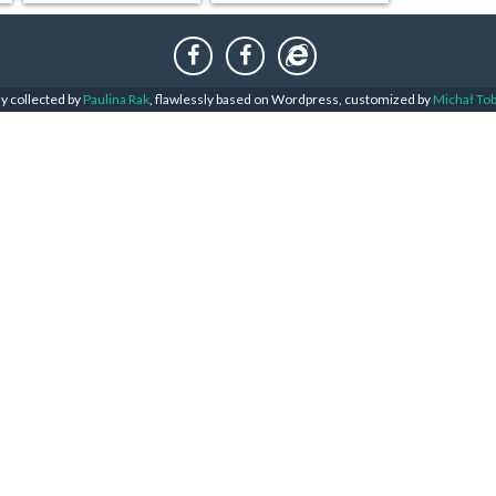
ly collected by
Paulina Rak
, flawlessly based on Wordpress, customized by
Michał To