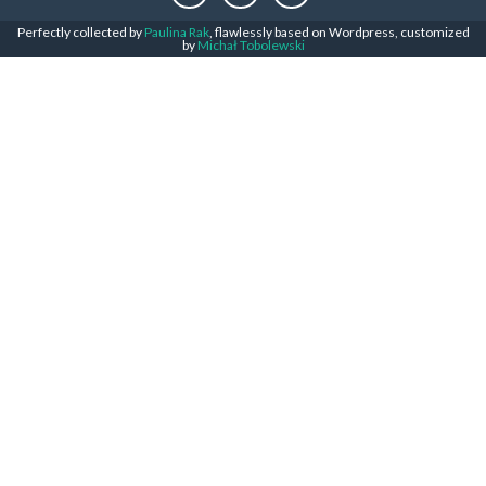
Perfectly collected by
Paulina Rak
, flawlessly based on Wordpress, customized
by
Michał Tobolewski