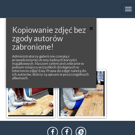
EWA FARNA'S GALLERY
Tog
nav
Kopiowanie zdjęć bez
« back to album
zgody autorów
TABOR H+H
zabronione!
photos from: ewa-farna.cz
Administratorzy galerii nie czerpią z
prowadzenia tej strony żadnych korzyści
majątkowych. Naszym celem jest zebranie w
jednym miejscu wszystkich dostępnych w
Internecie zdjęć Ewy. Prawa do zdjęć należą do
ich autorów, którzy są opisani w poszczególnych
albumach.