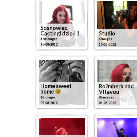
Sosnowiec,
Castingi dzień 1
Studio
178 images
4 images
15-08-2012
15-08-2012
Home sweet
Rožmberk nad
home
Vltavou
16 images
86 images
09-08-2012
04-08-2012