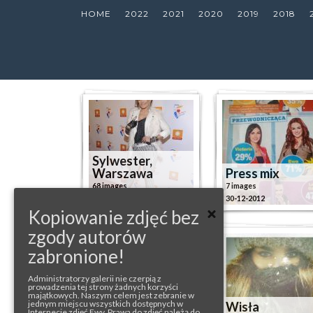
HOME
2022
2021
2020
2019
2018
Sylwester,
Warszawa
Press mix
68 images
7 images
31-12-2012
30-12-2012
Kopiowanie zdjęć bez
zgody autorów
zabronione!
Administratorzy galerii nie czerpią z
prowadzenia tej strony żadnych korzyści
majątkowych. Naszym celem jest zebranie w
jednym miejscu wszystkich dostępnych w
Ostrava
Wisła
Internecie zdjęć Ewy. Prawa do zdjęć należą do