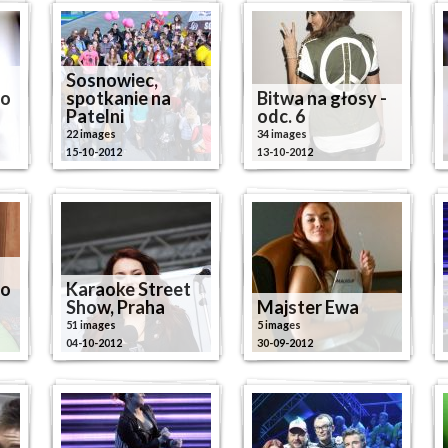
Sosnowiec,
do
spotkanie na
Bitwa na głosy -
Patelni
odc. 6
22 images
34 images
15-10-2012
13-10-2012
do
Karaoke Street
Show, Praha
Majster Ewa
51 images
5 images
04-10-2012
30-09-2012