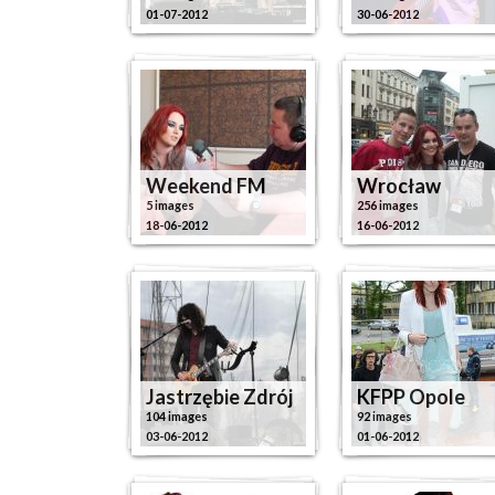
01-07-2012
30-06-2012
Weekend FM
Wrocław
5 images
256 images
18-06-2012
16-06-2012
Jastrzębie Zdrój
KFPP Opole
104 images
92 images
03-06-2012
01-06-2012