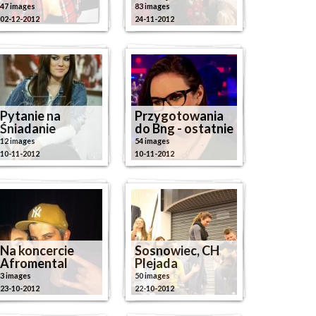
47 images
83 images
02-12-2012
24-11-2012
Pytanie na
Przygotowania
Śniadanie
do Bng - ostatnie
12 images
54 images
10-11-2012
10-11-2012
Na koncercie
Sosnowiec, CH
Afromental
Plejada
3 images
50 images
23-10-2012
22-10-2012