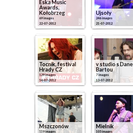
Eska Music
Awards,
Kołobrzeg
Ujsoły
69 images
246 images
22-07-2012
21-07-2012
Tocnik, festival
v studio s Dan
Hrady CZ
Bartou
129 images
7 images
14-07-2012
13-07-2012
Mszczonów
Mielnik
119 images
105 images