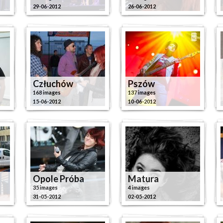
29-06-2012
26-06-2012
Człuchów
Pszów
168 images
137 images
15-06-2012
10-06-2012
Opole Próba
Matura
35 images
4 images
31-05-2012
02-05-2012