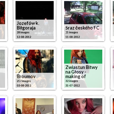
Jozefów k.
Biłgoraja
Sraz českého FC
28 images
21 images
12-08-2012
11-08-2012
Zwiastun Bitwy
na Głosy -
Broumov
making of
217 images
32 images
03-08-2012
31-07-2012