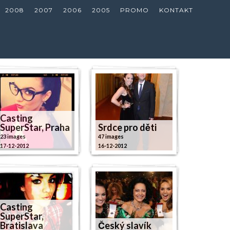
2008
2007
2006
2005
PROMO
KONTAKT
Casting
SuperStar, Praha
Srdce pro děti
23 images
47 images
17-12-2012
16-12-2012
Casting
SuperStar,
Bratislava
Český slavík