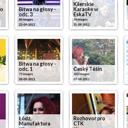
Kilerskie
do
Bitwa na głosy -
Karaoke w
odc. 3
EskaTV
80 images
36 images
22-09-2012
21-09-2012
Bitwa na głosy -
odc. 1
Český Těšín
75 images
203 images
08-09-2012
07-09-2012
Łódź,
Rozhovor pro
Manufaktura
CTK