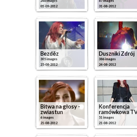
260 images
87 images
01-09-2012
31-08-2012
Bezděz
Duszniki Zdrój
305 images
386 images
25-08-2012
24-08-2012
Bitwa na głosy -
Konferencja
zwiastun
ramówkowa T
6 images
51 images
21-08-2012
21-08-2012