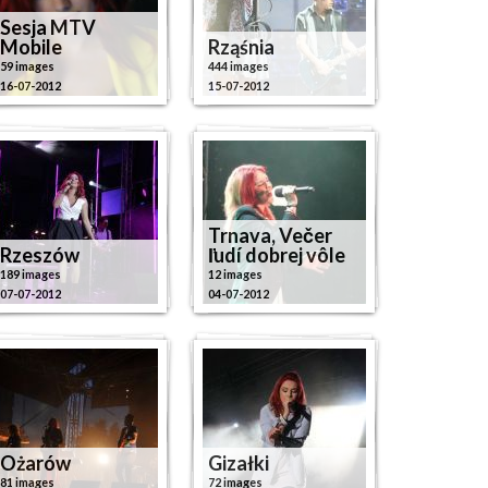
Sesja MTV
Mobile
Rząśnia
59 images
444 images
16-07-2012
15-07-2012
Trnava, Večer
Rzeszów
ľudí dobrej vôle
189 images
12 images
07-07-2012
04-07-2012
Ożarów
Gizałki
81 images
72 images