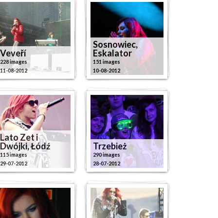
Sosnowiec,
Veveří
Eskalator
228 images
151 images
11-08-2012
10-08-2012
Lato Zet i
Dwójki, Łódź
Trzebież
115 images
290 images
29-07-2012
28-07-2012