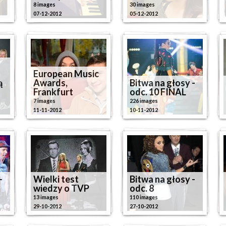
8 images
30 images
07-12-2012
05-12-2012
European Music
ą
Awards,
Bitwa na głosy -
Frankfurt
odc. 10 FINAL
7 images
226 images
11-11-2012
10-11-2012
-
Wielki test
Bitwa na głosy -
wiedzy o TVP
odc. 8
13 images
110 images
29-10-2012
27-10-2012