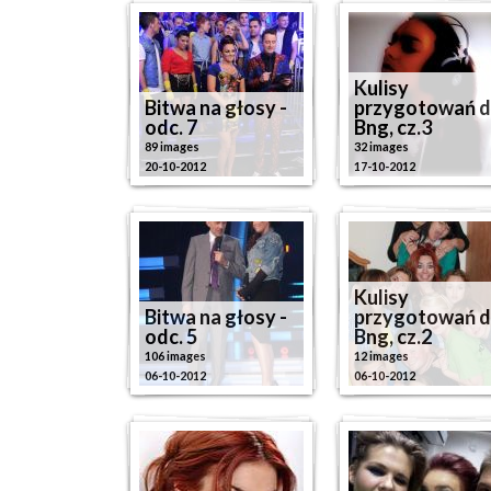
Kulisy
Bitwa na głosy -
przygotowań 
odc. 7
Bng, cz.3
89 images
32 images
20-10-2012
17-10-2012
Kulisy
Bitwa na głosy -
przygotowań 
odc. 5
Bng, cz.2
106 images
12 images
06-10-2012
06-10-2012