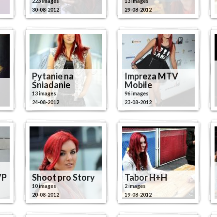
223 images
13 images
30-08-2012
29-08-2012
Pytanie na
Impreza MTV
Śniadanie
Mobile
13 images
96 images
24-08-2012
23-08-2012
VP
Shoot pro Story
Tabor H+H
10 images
2 images
20-08-2012
19-08-2012