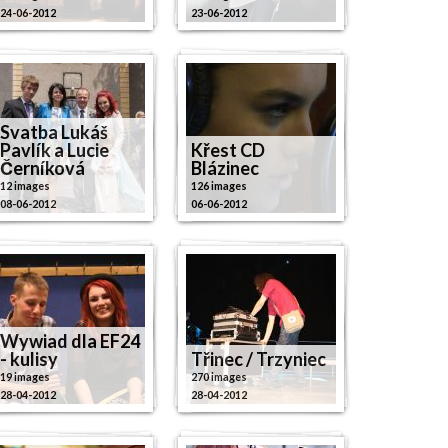
24-06-2012
23-06-2012
Svatba Lukáš
Pavlík a Lucie
Křest CD
Černíková
Blázinec
12 images
126 images
08-06-2012
06-06-2012
Wywiad dla EF24
- kulisy
Třinec / Trzyniec
19 images
270 images
28-04-2012
28-04-2012