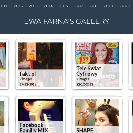
2017
2016
2015
2014
2013
2012
2011
2010
2009
EWA FARNA'S GALLERY
Tele Świat
fakt.pl
Cyfrowy
9 images
2 images
27-12-2012
22-12-2012
Facebook
Familly MIX
SHAPE