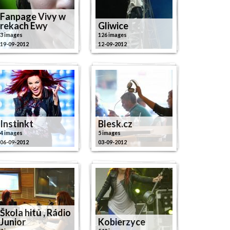
Fanpage Vivy w
rekach Ewy
Gliwice
3 images
126 images
19-09-2012
12-09-2012
Instinkt
Blesk.cz
4 images
5 images
06-09-2012
03-09-2012
Škola hitů , Rádio
Junior
Kobierzyce