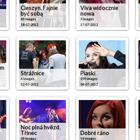
Cieszyn, Fajnie
Viva widocznie
być sobą
nowa
60 images
3 images
18-07-2012
17-07-2012
em
Strážnice
Piaski
4 images
199 images
12-07-2012
08-07-2012
Noc plná hvězd,
Třinec
Dobré ráno
44 images
14 images