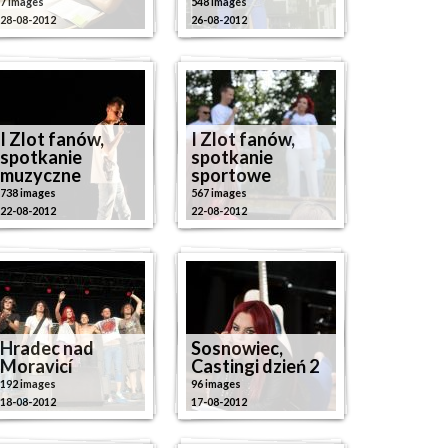
7 images
548 images
28-08-2012
26-08-2012
I Zlot fanów,
I Zlot fanów,
spotkanie
spotkanie
muzyczne
sportowe
738 images
567 images
22-08-2012
22-08-2012
Hradec nad
Sosnowiec,
Moravicí
Castingi dzień 2
192 images
96 images
18-08-2012
17-08-2012