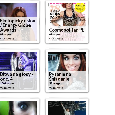
Ekologický oskar
/ Energy Globe
Awards
Cosmopolitan PL
8 images
6 images
13-10-2012
10-10-2012
Bitwa na głosy -
Pytanie na
odc. 4
Śniadanie
150 images
52 images
29-09-2012
29-09-2012