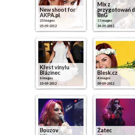
Mix z
New shoot for
przygotowań 
AKPA.pl
BnG
23 images
15 images
25-09-2012
24-09-2012
Křest vinylu
Blázinec
Blesk.cz
6 images
4 images
10-09-2012
09-09-2012
Bouzov
Žatec