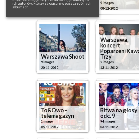
104 images
9 images
ich autorów, którzy są opisani w poszczególnych
albumach.
14-12-2012
08-12-2012
Warszawa,
koncert
Poparzeni Kaw
Warszawa Shoot
Trzy
9 images
2 images
20-11-2012
13-11-2012
To&Owo -
Bitwa na głosy 
telemagazyn
odc. 9
1 image
94 images
05-11-2012
03-11-2012