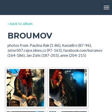
EWA FARNA'S GALLERY
Tog
nav
« back to album
BROUMOV
photos from: Paulina Rak (1-86), KasiaBro (87-96),
zetor007.rajce.idnes.cz (97-163), facebook.com/borumov
(164-186), Jan Zalis (187-203), anne (204-215)