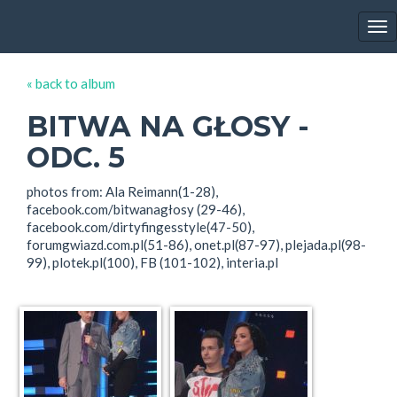
EWA FARNA'S GALLERY
Tog
nav
« back to album
BITWA NA GŁOSY -
ODC. 5
photos from: Ala Reimann(1-28),
facebook.com/bitwanagłosy (29-46),
facebook.com/dirtyfingesstyle(47-50),
forumgwiazd.com.pl(51-86), onet.pl(87-97), plejada.pl(98-
99), plotek.pl(100), FB (101-102), interia.pl