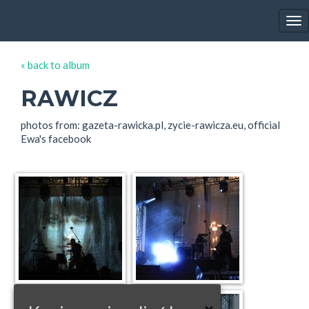
EWA FARNA'S GALLERY
Tog
nav
« back to album
RAWICZ
photos from: gazeta-rawicka.pl, zycie-rawicza.eu, official
Ewa's facebook