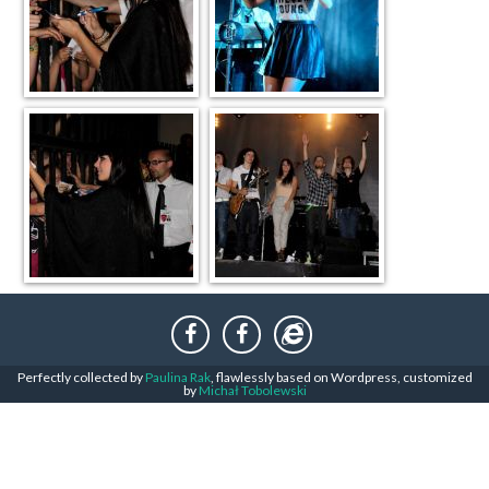
Perfectly collected by
Paulina Rak
, flawlessly based on Wordpress, customized
by
Michał Tobolewski