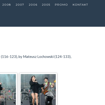
2008
2007
2006
2005
PROMO
KONTAKT
.pl (116-123), by Mateusz Lochowski (124-133),