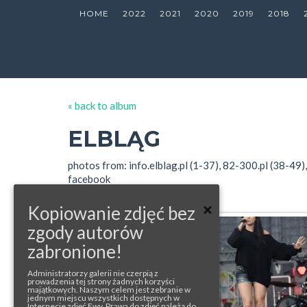
HOME
2022
2021
2020
2019
2018
« back to album
ELBLĄG
photos from: info.elblag.pl (1-37), 82-300.pl (38-49
facebook
Kopiowanie zdjęć bez
zgody autorów
zabronione!
Administratorzy galerii nie czerpią z
prowadzenia tej strony żadnych korzyści
majątkowych. Naszym celem jest zebranie w
jednym miejscu wszystkich dostępnych w
Internecie zdjęć Ewy. Prawa do zdjęć należą do