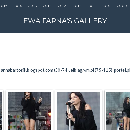
2017
2016
2015
2014
2013
2012
2011
2010
2009
EWA FARNA'S GALLERY
), annabartosik.blogspot.com (50-74), elblag.wm.pl (75-115), portel