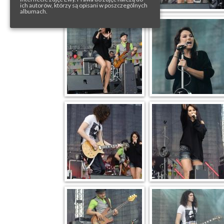
ich autorów, którzy są opisani w poszczególnych
albumach.