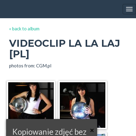
EWA FARNA'S GALLERY
Tog
nav
« back to album
VIDEOCLIP LA LA LAJ
[PL]
photos from: CGM.pl
Kopiowanie zdjęć bez