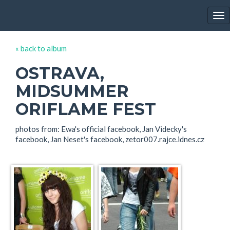
EWA FARNA'S GALLERY
Tog
nav
« back to album
OSTRAVA,
MIDSUMMER
ORIFLAME FEST
photos from: Ewa's official facebook, Jan Videcky's
facebook, Jan Neset's facebook, zetor007.rajce.idnes.cz