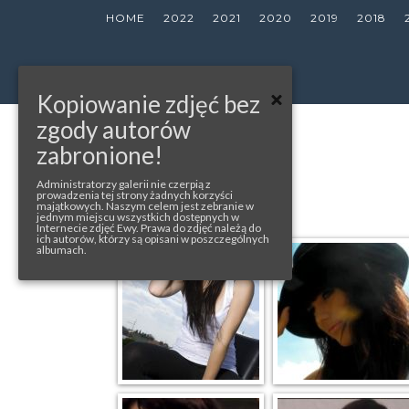
HOME
2022
2021
2020
2019
2018
Kopiowanie zdjęć bez
zgody autorów
« back to album
zabronione!
BLESK TV
Administratorzy galerii nie czerpią z
prowadzenia tej strony żadnych korzyści
majątkowych. Naszym celem jest zebranie w
jednym miejscu wszystkich dostępnych w
Internecie zdjęć Ewy. Prawa do zdjęć należą do
ich autorów, którzy są opisani w poszczególnych
albumach.