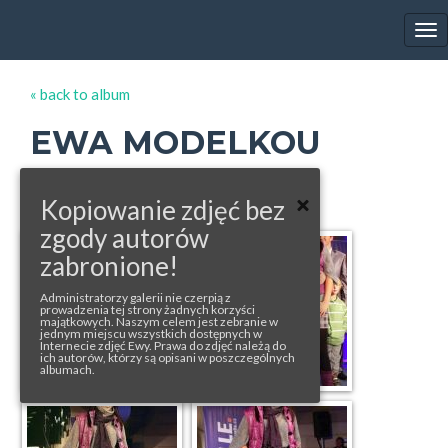
EWA FARNA'S GALLERY
Tog
nav
« back to album
EWA MODELKOU
photos from: ewafarna.cz, profimedia.com
Kopiowanie zdjęć bez
zgody autorów
zabronione!
Administratorzy galerii nie czerpią z
prowadzenia tej strony żadnych korzyści
majątkowych. Naszym celem jest zebranie w
jednym miejscu wszystkich dostępnych w
Internecie zdjęć Ewy. Prawa do zdjęć należą do
ich autorów, którzy są opisani w poszczególnych
albumach.