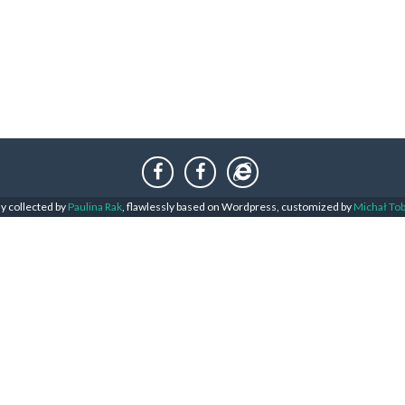
ly collected by
Paulina Rak
, flawlessly based on Wordpress, customized by
Michał To