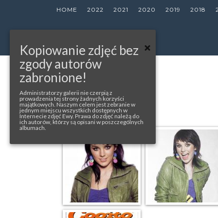
HOME
2022
2021
2020
2019
2018
Kopiowanie zdjęć bez
zgody autorów
zabronione!
« back to album
COGITO
Administratorzy galerii nie czerpią z
prowadzenia tej strony żadnych korzyści
majątkowych. Naszym celem jest zebranie w
jednym miejscu wszystkich dostępnych w
Internecie zdjęć Ewy. Prawa do zdjęć należą do
ich autorów, którzy są opisani w poszczególnych
albumach.