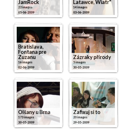
JamRock
Latawce, Wiatr"
22 images
14 images
05-06-2009
03-06-2009
Bratislava,
Fontana pre
Zuzanu
Zázraky přírody
16 images
5 images
02-06-2009
30-05-2009
Olšany u Brna
Zafixuj si to
173 images
20 images
30-05-2009
29-05-2009