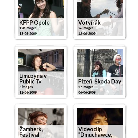
KFPP Opole
Votvírák
128 images
26 images
13-06-2009
12-06-2009
Limuzyna v
Public Tv
Plzeň, Škoda Day
8 images
17 images
12-06-2009
06-06-2009
Žamberk,
Videoclip
Festival
"Dmuchawce,