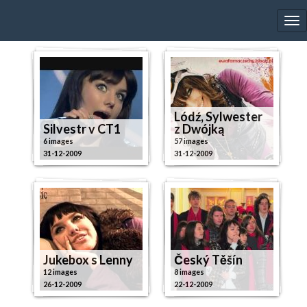
EWA FARNA'S GALLERY
Tog
nav
Lódź, Sylwester
Silvestr v CT1
z Dwójką
6 images
57 images
31-12-2009
31-12-2009
Jukebox s Lenny
Český Těšín
12 images
8 images
26-12-2009
22-12-2009