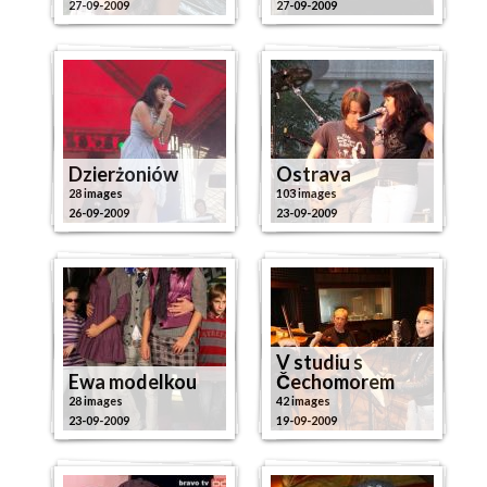
27-09-2009
27-09-2009
Dzierżoniów
Ostrava
28 images
103 images
26-09-2009
23-09-2009
V studiu s
Ewa modelkou
Čechomorem
28 images
42 images
23-09-2009
19-09-2009