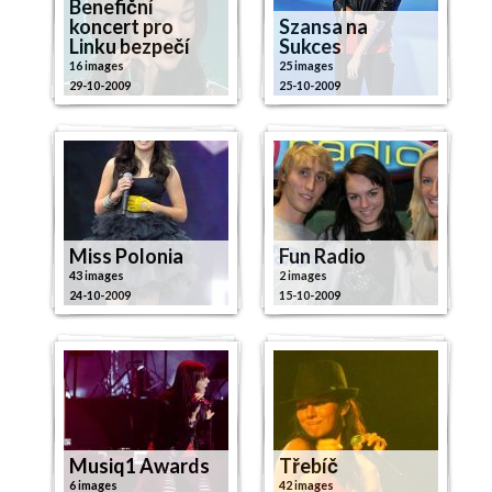
Benefiční
koncert pro
Szansa na
Linku bezpečí
Sukces
16 images
25 images
29-10-2009
25-10-2009
Miss Polonia
Fun Radio
43 images
2 images
24-10-2009
15-10-2009
Musiq1 Awards
Třebíč
6 images
42 images