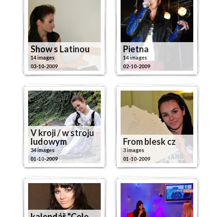
Show s Latinou
Pietna
14 images
14 images
03-10-2009
02-10-2009
V kroji / w stroju
ludowym
From blesk cz
34 images
3 images
01-10-2009
01-10-2009
kalendář "Cele