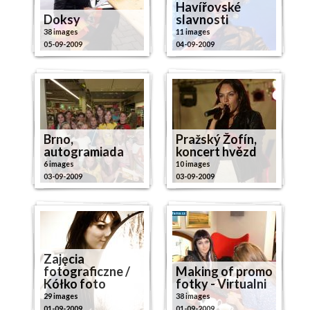
Havířovské
Doksy
slavnosti
38 images
11 images
05-09-2009
04-09-2009
Brno,
Pražský Žofín,
autogramiada
koncert hvězd
6 images
10 images
03-09-2009
03-09-2009
Zajęcia
fotograficzne /
Making of promo
Kółko foto
fotky - Virtualni
29 images
38 images
01-09-2009
01-09-2009