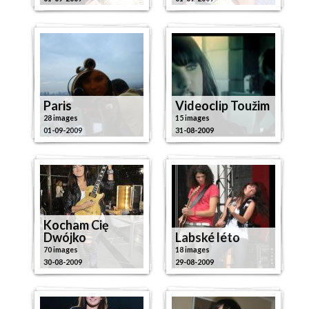
Paris
Videoclip Toužim
28 images
15 images
01-09-2009
31-08-2009
Kocham Cię
Dwójko
Labské léto
70 images
18 images
30-08-2009
29-08-2009