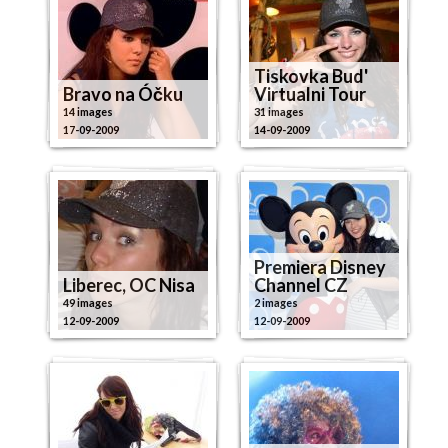
Tiskovka Bud'
Bravo na Óčku
Virtualni Tour
14 images
31 images
17-09-2009
14-09-2009
Premiera Disney
Liberec, OC Nisa
Channel CZ
49 images
2 images
12-09-2009
12-09-2009