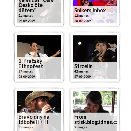
Česko čte
dětem"
Snikers Inbox
21 images
12 images
29-09-2009
28-09-2009
2. Pražský
Ethnofest
Strzelin
27 images
42 images
28-09-2009
27-09-2009
Bravo dny na
From
táboře H + H
stisk.blog.idnes.cz
35 images
2 images