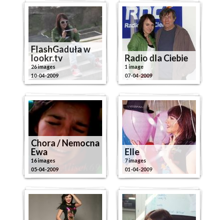
FlashGaduła w
lookr.tv
Radio dla Ciebie
26 images
1 image
10-04-2009
07-04-2009
Chora / Nemocna
Ewa
Elle
16 images
7 images
05-04-2009
01-04-2009