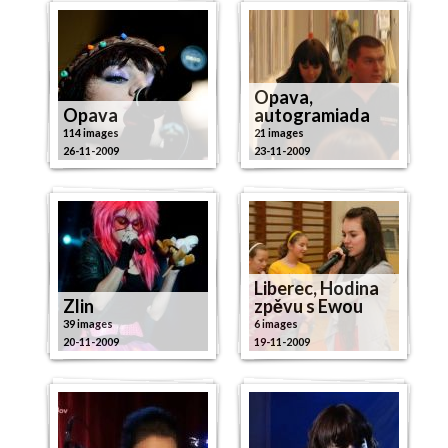
Opava,
Opava
autogramiada
114 images
21 images
26-11-2009
23-11-2009
Liberec, Hodina
Zlin
zpěvu s Ewou
39 images
6 images
20-11-2009
19-11-2009