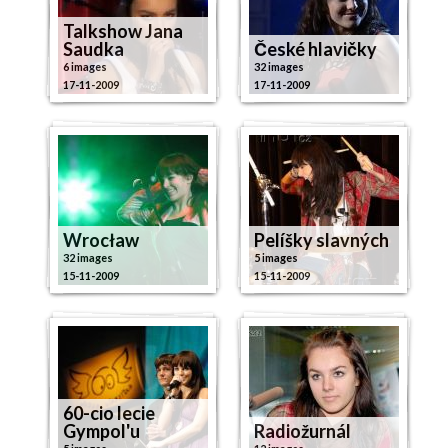
Talkshow Jana
Saudka
České hlavičky
6 images
32 images
17-11-2009
17-11-2009
Wrocław
Pelíšky slavných
32 images
5 images
15-11-2009
15-11-2009
60-cio lecie
Gympol'u
Radiožurnál