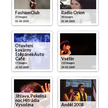
FashionClub
Radio Orion
25 images
30 images
01-04-2009
01-04-2009
Otevření
kavárny
ŠtěpánekAuto
Café
Vsetin
17 images
122 images
31-03-2009
29-03-2009
Jihlava, Pekelná
noc Hitrádia
Vysočina
Anděl 2008