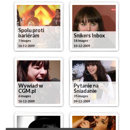
Spolu proti
bariérám
Snikers Inbox
5 images
18 images
16-12-2009
10-12-2009
Wywiad w
Pytanie na
CGM.pl
Śniadanie
6 images
35 images
10-12-2009
09-12-2009