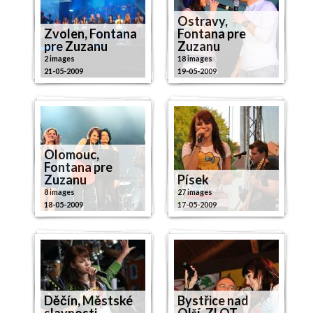
Ostravy,
Zvolen, Fontana
Fontana pre
pre Zuzanu
Zuzanu
2 images
18 images
21-05-2009
19-05-2009
Olomouc,
Fontana pre
Zuzanu
Písek
8 images
27 images
18-05-2009
17-05-2009
Děčín, Městské
Bystřice nad
slavnosti
Olší, ZLOT