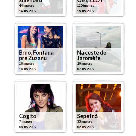
44 images
110 images
16-05-2009
15-05-2009
Brno, Fontana
Na ceste do
pre Zuzanu
Jaroměře
18 images
20 images
14-05-2009
07-05-2009
Cogito
Sepetná
7 images
33 images
05-05-2009
02-05-2009