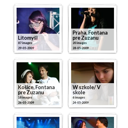
Praha, Fontana
Litomyšl
pre Zuzanu
87 images
20 images
29-05-2009
28-05-2009
Košice, Fontana
W szkole/ V
pre Zuzanu
skole
18 images
6 images
26-05-2009
24-05-2009