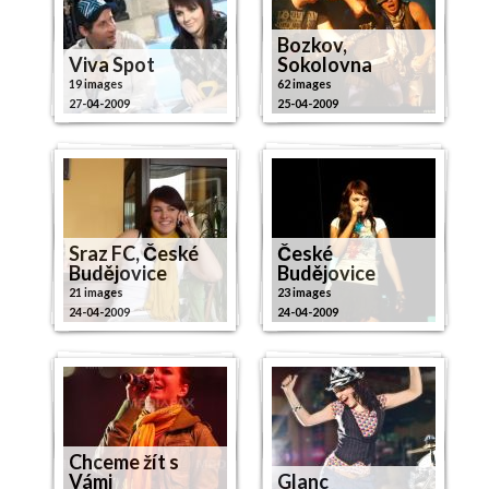
Bozkov,
Viva Spot
Sokolovna
19 images
62 images
27-04-2009
25-04-2009
Sraz FC, České
České
Budějovice
Budějovice
21 images
23 images
24-04-2009
24-04-2009
Chceme žít s
Vámi
Glanc