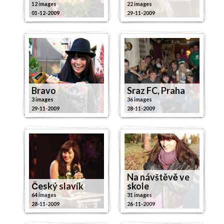
12 images
22 images
01-12-2009
29-11-2009
Bravo
Sraz FC, Praha
3 images
36 images
29-11-2009
28-11-2009
Na návštěvě ve
Český slavík
skole
64 images
31 images
28-11-2009
26-11-2009