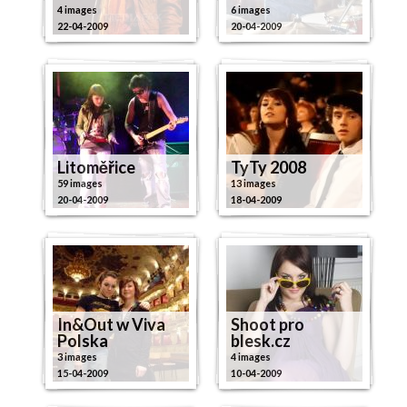
4 images
6 images
22-04-2009
20-04-2009
Litoměřice
TyTy 2008
59 images
13 images
20-04-2009
18-04-2009
In&Out w Viva
Shoot pro
Polska
blesk.cz
3 images
4 images
15-04-2009
10-04-2009