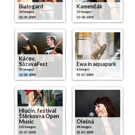
Białogard
Kamenčák
20 images
53 images
02-08-2009
02-08-2009
Kácov,
SázavaFest
Ewa in aquapark
39 images
6 images
01-08-2009
31-07-2009
Hlučín, festival
Štěrkovna Open
Music
Olešná
102 images
94 images
31-07-2009
31-07-2009