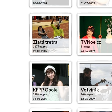
03-07-2009
01-07-2009
Zlatá tretra
TVNoe.cz
117 images
1 image
25-06-2009
24-06-2009
KFPP Opole
Votvírák
128 images
26 images
13-06-2009
12-06-2009