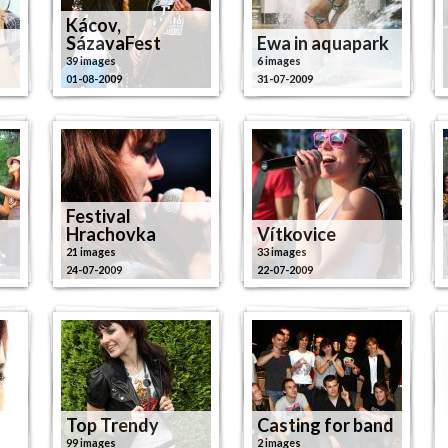
Kácov,
SázavaFest
Ewa in aquapark
39 images
6 images
01-08-2009
31-07-2009
Festival
Hrachovka
Vítkovice
21 images
33 images
24-07-2009
22-07-2009
Top Trendy
Casting for band
99 images
2 images