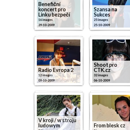
Benefiční
koncert pro
Szansa na
Linku bezpečí
Sukces
16 images
25 images
29-10-2009
25-10-2009
Shoot pro
Radio Evropa 2
CTK.cz
12 images
32 images
09-10-2009
06-10-2009
V kroji / w stroju
ludowym
From blesk cz