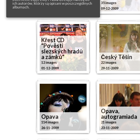
6 images
35 images
ich autorów, którzy są opisani w poszczególnych
albumach.
10-12-2009
09-12-2009
Křest CD
"Pověsti
slezských hradů
a zámků"
Český Těšín
12 images
22 images
01-12-2009
29-11-2009
Opava,
Opava
autogramiada
114 images
21 images
26-11-2009
23-11-2009