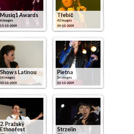
Musiq1 Awards
Třebíč
6 images
42 images
15-10-2009
09-10-2009
Show s Latinou
Pietna
14 images
14 images
03-10-2009
02-10-2009
2. Pražský
Ethnofest
Strzelin