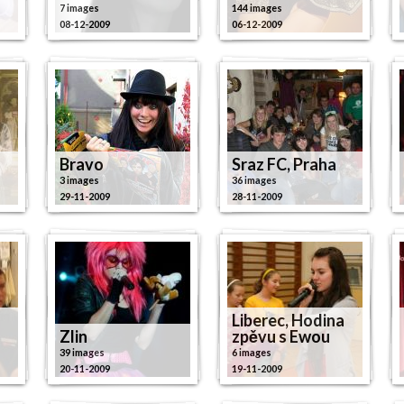
7 images
144 images
08-12-2009
06-12-2009
Bravo
Sraz FC, Praha
3 images
36 images
29-11-2009
28-11-2009
Liberec, Hodina
Zlin
zpěvu s Ewou
39 images
6 images
20-11-2009
19-11-2009