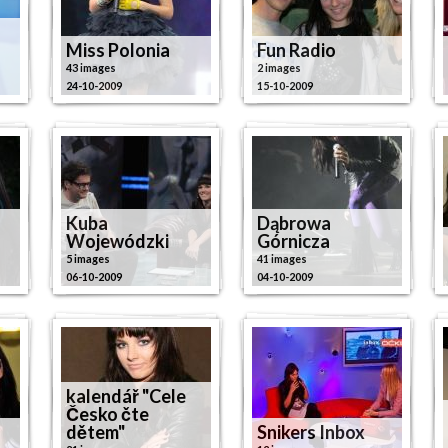
Miss Polonia
Fun Radio
43 images
2 images
24-10-2009
15-10-2009
Kuba
Dąbrowa
Wojewódzki
Górnicza
5 images
41 images
06-10-2009
04-10-2009
kalendář "Cele
Česko čte
dětem"
Snikers Inbox