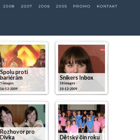
2008
2007
2006
2005
PROMO
KONTAKT
Spolu proti
bariérám
Snikers Inbox
5 images
18 images
16-12-2009
10-12-2009
Rozhovor pro
Divka
Dětský čin roku