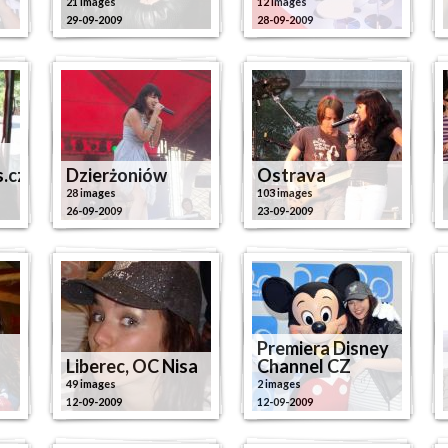
21 images
12 images
29-09-2009
28-09-2009
s.cz
Dzierżoniów
Ostrava
28 images
103 images
26-09-2009
23-09-2009
Premiera Disney
Liberec, OC Nisa
Channel CZ
49 images
2 images
12-09-2009
12-09-2009