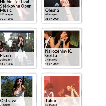
Hlučín, festival
Štěrkovna Open
Music
Olešná
102 images
94 images
31-07-2009
31-07-2009
Narozeniny K.
Plzeň
Gotta
10 images
17 images
18-07-2009
14-07-2009
Ostrava
Tabor
7 images
56 images