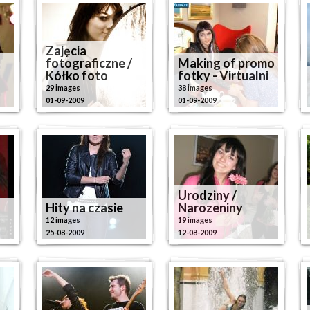
Zajęcia
fotograficzne /
Making of promo
Kółko foto
fotky - Virtualni
29 images
38 images
01-09-2009
01-09-2009
Urodziny /
Hity na czasie
Narozeniny
12 images
19 images
25-08-2009
12-08-2009