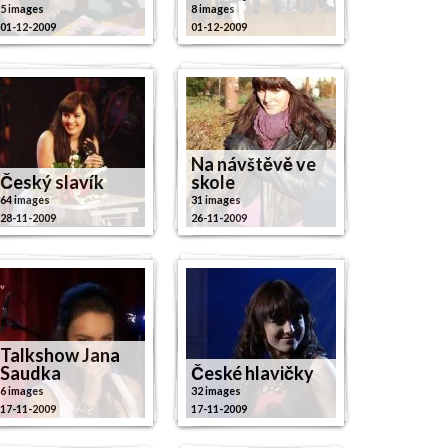
5 images
8 images
01-12-2009
01-12-2009
Na návštěvě ve
Český slavík
skole
64 images
31 images
28-11-2009
26-11-2009
Talkshow Jana
Saudka
České hlavičky
6 images
32 images
17-11-2009
17-11-2009