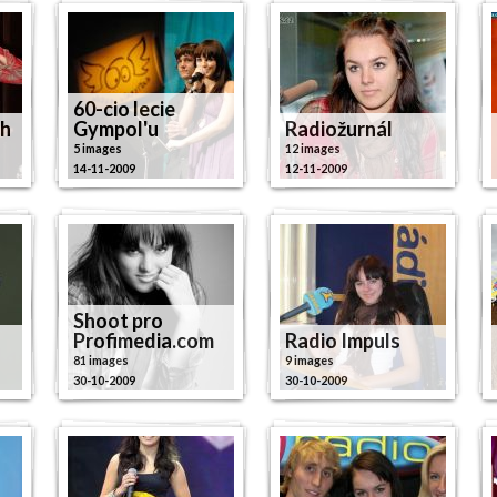
60-cio lecie
ch
Gympol'u
Radiožurnál
5 images
12 images
14-11-2009
12-11-2009
Shoot pro
Profimedia.com
Radio Impuls
81 images
9 images
30-10-2009
30-10-2009