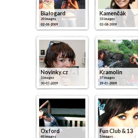
Białogard
Kamenčák
20 images
53 images
02-08-2009
02-08-2009
Novinky.cz
Kramolín
5 images
57 images
30-07-2009
29-07-2009
Oxford
Fun Club & 13
40 images
5 images