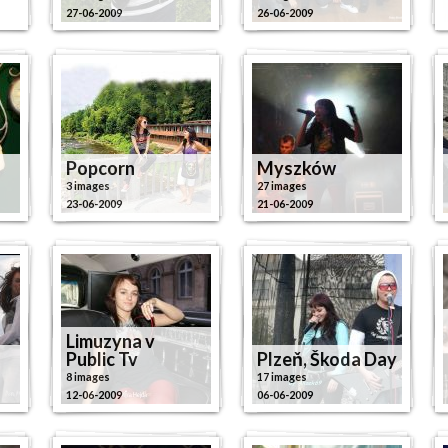
27-06-2009
26-06-2009
Popcorn
Myszków
3 images
27 images
23-06-2009
21-06-2009
Limuzyna v
Public Tv
Plzeň, Škoda Day
8 images
17 images
12-06-2009
06-06-2009