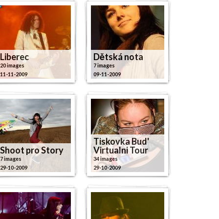
Liberec
Dětská nota
20 images
7 images
11-11-2009
09-11-2009
Tiskovka Bud'
Shoot pro Story
Virtualni Tour
7 images
34 images
29-10-2009
29-10-2009