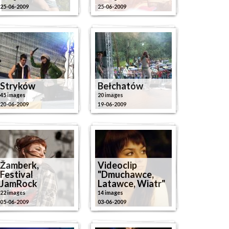
25-06-2009
25-06-2009
Stryków
Bełchatów
45 images
20 images
20-06-2009
19-06-2009
Žamberk,
Videoclip
Festival
"Dmuchawce,
JamRock
Latawce, Wiatr"
22 images
14 images
05-06-2009
03-06-2009