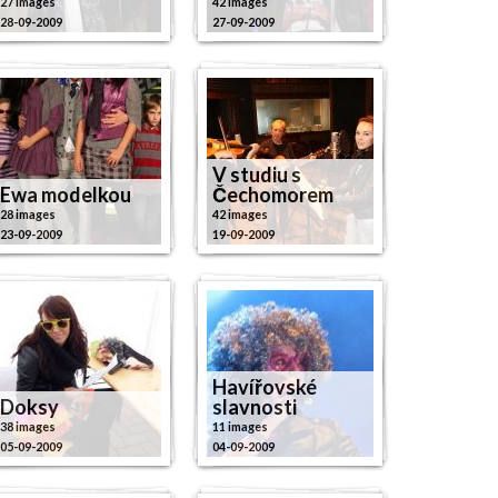
27 images
42 images
28-09-2009
27-09-2009
V studiu s
Ewa modelkou
Čechomorem
28 images
42 images
23-09-2009
19-09-2009
Havířovské
Doksy
slavnosti
38 images
11 images
05-09-2009
04-09-2009