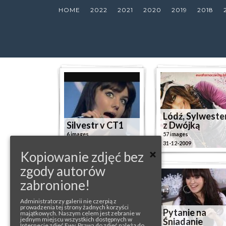
HOME
2022
2021
2020
2019
2018
Lódź, Sylweste
Silvestr v CT1
z Dwójką
6 images
57 images
31-12-2009
31-12-2009
Kopiowanie zdjęć bez
zgody autorów
zabronione!
Administratorzy galerii nie czerpią z
prowadzenia tej strony żadnych korzyści
Wywiad w
Pytanie na
majątkowych. Naszym celem jest zebranie w
jednym miejscu wszystkich dostępnych w
CGM.pl
Śniadanie
Internecie zdjęć Ewy. Prawa do zdjęć należą do