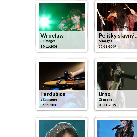
Wrocław
Pelíšky slavný
32 images
5 images
15-11-2009
15-11-2009
Pardubice
Brno
235 images
29 images
07-11-2009
03-11-2009