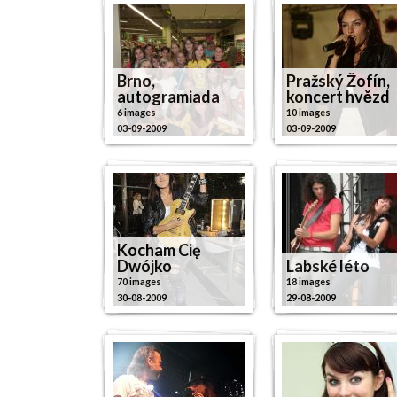
Brno,
Pražský Žofín,
autogramiada
koncert hvězd
6 images
10 images
03-09-2009
03-09-2009
Kocham Cię
Dwójko
Labské léto
70 images
18 images
30-08-2009
29-08-2009