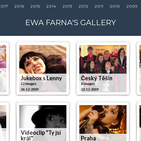
2017
2016
2015
2014
2013
2012
2011
2010
2009
EWA FARNA'S GALLERY
r
Jukebox s Lenny
Český Těšín
12 images
8 images
26-12-2009
22-12-2009
Videoclip "Ty jsi
král"
Praha