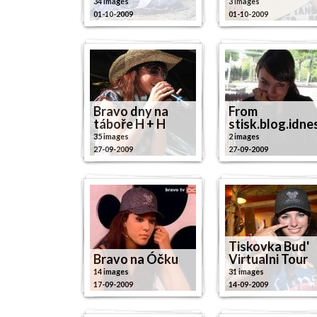
34 images
3 images
01-10-2009
01-10-2009
Bravo dny na
From
táboře H + H
stisk.blog.idne
35 images
2 images
27-09-2009
27-09-2009
Tiskovka Bud'
Bravo na Óčku
Virtualni Tour
14 images
31 images
17-09-2009
14-09-2009