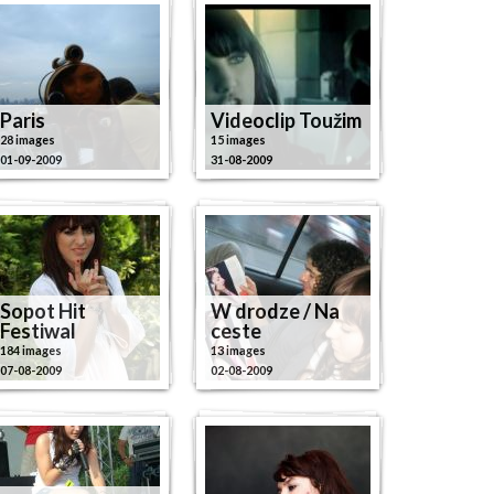
Paris
Videoclip Toužim
28 images
15 images
01-09-2009
31-08-2009
Sopot Hit
W drodze / Na
Festiwal
ceste
184 images
13 images
07-08-2009
02-08-2009