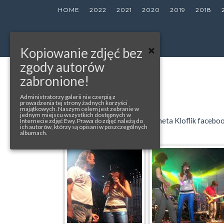
HOME
2022
2021
2020
2019
2018
Kopiowanie zdjęć bez
zgody autorów
« back to album
zabronione!
BIAŁOGARD
Administratorzy galerii nie czerpią z
prowadzenia tej strony żadnych korzyści
majątkowych. Naszym celem jest zebranie w
jednym miejscu wszystkich dostępnych w
photos from: bialogard.net.pl, Zaneta Kloflik facebo
Internecie zdjęć Ewy. Prawa do zdjęć należą do
ich autorów, którzy są opisani w poszczególnych
albumach.