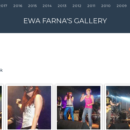
2017
2016
2015
2014
2013
2012
2011
2010
2009
EWA FARNA'S GALLERY
ok