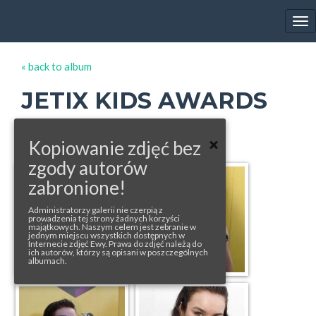
EWA FARNA'S GALLERY
Tog
nav
« back to album
JETIX KIDS AWARDS
photos from: ewafarna.cz, CTK.cz, ...,
Kopiowanie zdjęć bez
zgody autorów
zabronione!
Administratorzy galerii nie czerpią z
prowadzenia tej strony żadnych korzyści
majątkowych. Naszym celem jest zebranie w
jednym miejscu wszystkich dostępnych w
Internecie zdjęć Ewy. Prawa do zdjęć należą do
ich autorów, którzy są opisani w poszczególnych
albumach.