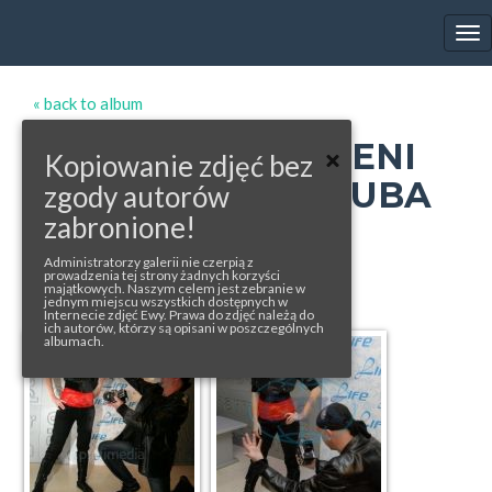
EWA FARNA'S GALLERY
Tog
nav
« back to album
CASTING NA FOCENI
Kopiowanie zdjęć bez
KALENDÁŘE JAKUBA
zgody autorów
zabronione!
LUDVIKA
Administratorzy galerii nie czerpią z
photos from: profimedia.com, ctk.pl
prowadzenia tej strony żadnych korzyści
majątkowych. Naszym celem jest zebranie w
jednym miejscu wszystkich dostępnych w
Internecie zdjęć Ewy. Prawa do zdjęć należą do
ich autorów, którzy są opisani w poszczególnych
albumach.