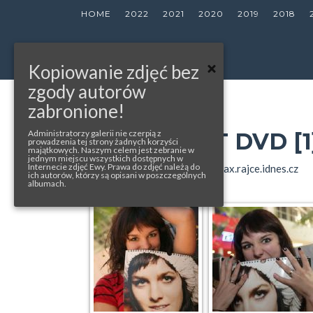
HOME
2022
2021
2020
2019
2018
Kopiowanie zdjęć bez
zgody autorów
zabronione!
« back to album
BRNO, KŘEST DVD [1
Administratorzy galerii nie czerpią z
prowadzenia tej strony żadnych korzyści
majątkowych. Naszym celem jest zebranie w
jednym miejscu wszystkich dostępnych w
Internecie zdjęć Ewy. Prawa do zdjęć należą do
photos from: ewafarna.cz, xjanickax.rajce.idnes.cz
ich autorów, którzy są opisani w poszczególnych
albumach.