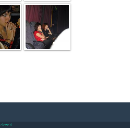
bolewski