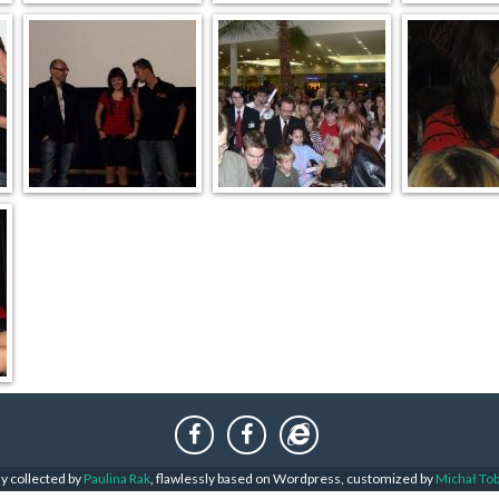
ly collected by
Paulina Rak
, flawlessly based on Wordpress, customized by
Michał To