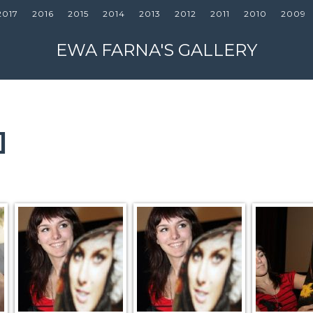
2017
2016
2015
2014
2013
2012
2011
2010
2009
EWA FARNA'S GALLERY
]