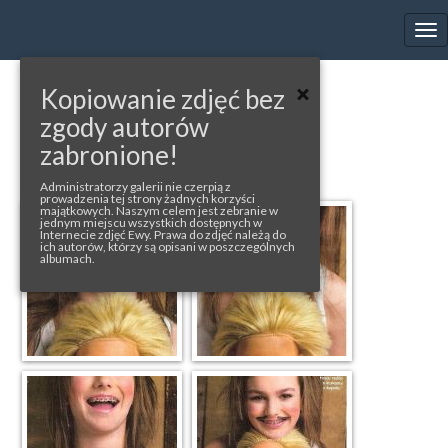
EWA FARNA'S GALLERY
Tog
nav
Kopiowanie zdjęć bez
« back to album
zgody autorów
YELLOW
zabronione!
Administratorzy galerii nie czerpią z
prowadzenia tej strony żadnych korzyści
majątkowych. Naszym celem jest zebranie w
jednym miejscu wszystkich dostępnych w
Internecie zdjęć Ewy. Prawa do zdjęć należą do
ich autorów, którzy są opisani w poszczególnych
albumach.