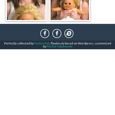
Perfectly collected by
Paulina Rak
, flawlessly based on Wordpress, customized
by
Michał Tobolewski