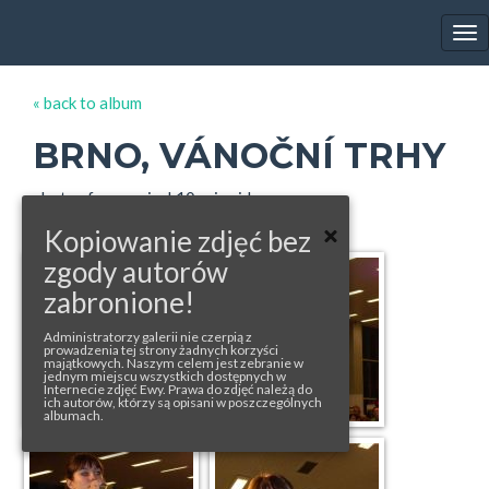
EWA FARNA'S GALLERY
Tog
nav
« back to album
BRNO, VÁNOČNÍ TRHY
photos from: pejsek10.rajce.idnes.cz
Kopiowanie zdjęć bez
zgody autorów
zabronione!
Administratorzy galerii nie czerpią z
prowadzenia tej strony żadnych korzyści
majątkowych. Naszym celem jest zebranie w
jednym miejscu wszystkich dostępnych w
Internecie zdjęć Ewy. Prawa do zdjęć należą do
ich autorów, którzy są opisani w poszczególnych
albumach.