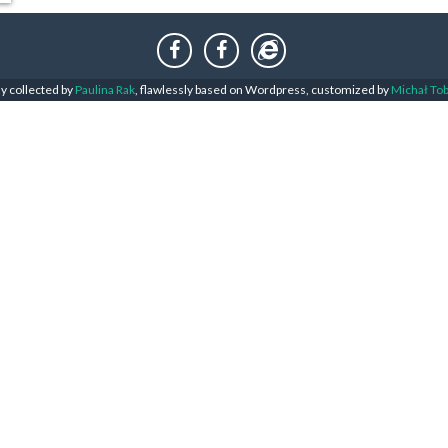
ly collected by
Paulina Rak
, flawlessly based on Wordpress, customized by
Michał To