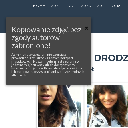
HOME
2022
2021
2020
2019
2018
Kopiowanie zdjęć bez
zgody autorów
zabronione!
« back to album
NA CESTE/W DROD
Administratorzy galerii nie czerpią z
prowadzenia tej strony żadnych korzyści
majątkowych. Naszym celem jest zebranie w
jednym miejscu wszystkich dostępnych w
Internecie zdjęć Ewy. Prawa do zdjęć należą do
photo from Ewa's official facebook
ich autorów, którzy są opisani w poszczególnych
albumach.