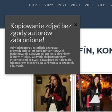
HOME
2022
2021
2020
2019
2018
Kopiowanie zdjęć bez
zgody autorów
zabronione!
« back to album
PRAŽSKÝ ŽOFÍN, K
Administratorzy galerii nie czerpią z
prowadzenia tej strony żadnych korzyści
majątkowych. Naszym celem jest zebranie w
jednym miejscu wszystkich dostępnych w
Internecie zdjęć Ewy. Prawa do zdjęć należą do
photos from: ihot.cz, isifa.cz
ich autorów, którzy są opisani w poszczególnych
albumach.