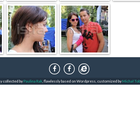
ly collected by
Paulina Rak
, flawlessly based on Wordpress, customized by
Michał To