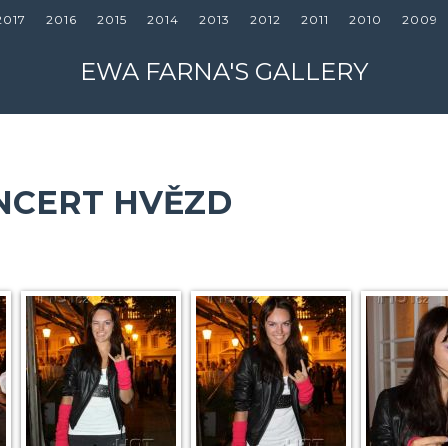
2017
2016
2015
2014
2013
2012
2011
2010
2009
EWA FARNA'S GALLERY
ONCERT HVĚZD