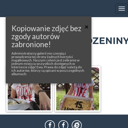
EWA FARNA'S GALLERY
Tog
nav
Kopiowanie zdjęć bez
« back to album
zgody autorów
URODZINY/NAROZENIN
zabronione!
photos from: ihorizont.cz
Administratorzy galerii nie czerpią z
prowadzenia tej strony żadnych korzyści
majątkowych. Naszym celem jest zebranie w
jednym miejscu wszystkich dostępnych w
Internecie zdjęć Ewy. Prawa do zdjęć należą do
ich autorów, którzy są opisani w poszczególnych
albumach.