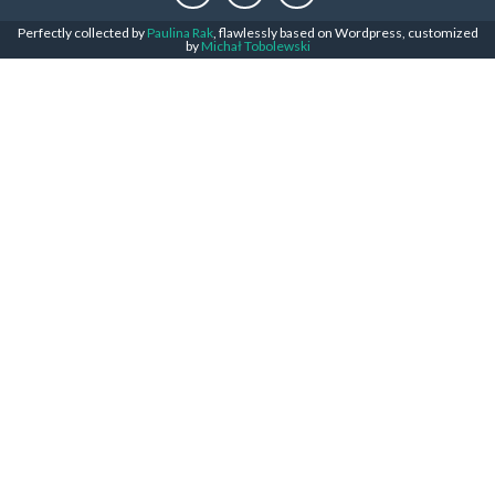
Perfectly collected by
Paulina Rak
, flawlessly based on Wordpress, customized
by
Michał Tobolewski